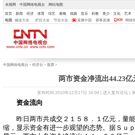
央视网
|
中国网络电视台
|
网站地图
首页
新闻
经济
体育
综艺
春晚
戏曲
音乐
科教
青少
文化
艺术
电视
频道大全
栏目大全
节目大全
直播中国
赛事直播
网络
中国网络电视台
>
经济台
>
股票
>
两市资金净流出44.23亿
发布时间:2010年12月17日 16:04 |
进入复兴论坛
|
资金流向
昨日两市共成交２１５８．１亿元，量能
缩，显示资金有进一步观望的态势。据Ｓｕ