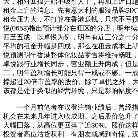
大，相对回报开始不吸引人了，再加上近日
租金上升的消息。先有意大利的服装品牌SIXTY
租金压力大，不打算在香港赚钱，只求不亏
悦(0653)指出预计部分在旺区的分店，明年
四至五成。以卓悦为例，明年有近三分之一
平均的租金升幅是四成，那么在租金成本上
悦预测明年香港整体化妆品零售将维持畅旺
卓悦跟行业增长同步，营业额上升两成，但
二，明年盈利增长可能只得一成或不够。一
撑超过20倍市盈率的股价。除了卓悦之外，
该都是处于类似的经营环境，只是影响幅度
一个月前笔者在汉登注销业绩后，曾经指
机会在未来几年进入收成期。之后股价急升
大幅回落，从高位更回落了近30%。股价这
投资者高位沽货获利。有朋友就感到奇怪，