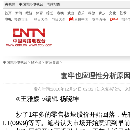
央视网
|
中国网络电视台
|
网站地图
首页
新闻
经济
体育
综艺
春晚
戏曲
音乐
科教
青少
文化
艺术
电视
频道大全
栏目大全
节目大全
直播中国
赛事直播
网络
中国网络电视台
>
经济台
>
财经资讯
>
套牢也应理性分析原
发布时间:2010年12月24日 02:32 |
进入复兴论坛
| 
⊙王雅媛 ○编辑 杨晓坤
炒了1年多的零售板块股价开始回落，先有汉登
I.T(0999)等等。笔者认为市场开始意识到