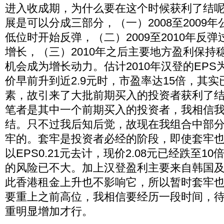
进入收成期，为什么要在这个时候获利了结
展是可以分成三部分，（一）2008至2009
低位时开始反弹，（二）2009至2010年反
增长，（三）2010年之后主要地方盈利保持
机会成为增长动力。估计2010年汉登的EPS为
价早前升到近2.9元时，市盈率达15倍，其
素，故引来了大批前期买入的投资者获利了
笔者是其中一个前期买入的投资者，我相信
结。只不过我后知后觉，故现在我组合中部
牢的。套牢是投资者必经的阶段，即使套牢
以EPS0.21元去计，现价2.08元已经跌至1
的风险已不大。加上汉登盈利主要来自韩国
此香港租金上升也不影响它，所以暂时套牢
要重上之前高位，我相信要经历一段时间，
重明显增加才行。