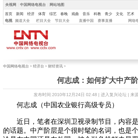
央视网
|
中国网络电视台
|
网站地图
首页
新闻
经济
体育
综艺
春晚
戏曲
音乐
科教
青少
文化
艺术
电视
频道大全
栏目大全
节目大全
直播中国
赛事直播
网络
中国网络电视台
>
经济台
>
财经资讯
>
何志成：如何扩大中产
发布时间:2010年12月24日 02:48 |
进入复兴论坛
| 
何志成（中国农业银行高级专员）
近日，笔者在深圳卫视录制节目，内容是
的话题。中产阶层是个很时髦的名词，也是