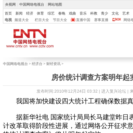
央视网
|
中国网络电视台
|
网站地图
首页
新闻
经济
体育
综艺
春晚
戏曲
音乐
科教
青少
文化
艺术
电视
频道大全
栏目大全
节目大全
直播中国
赛事直播
网络
中国网络电视台
>
经济台
>
财经资讯
>
房价统计调查方案明年起
发布时间:2010年12月24日 03:32 |
进入复兴论坛
|
我国将加快建设四大统计工程确保数据真
据新华社电 国家统计局局长马建堂昨日表
计改革取得阶段性进展，通过网络公开征求