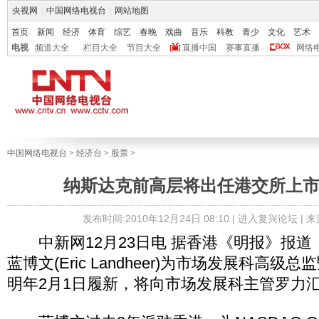
央视网
|
中国网络电视台
|
网站地图
首页
新闻
经济
体育
综艺
春晚
戏曲
音乐
科教
青少
文化
艺术
电视
频道大全
栏目大全
节目大全
直播中国
赛事直播
网络
中国网络电视台
>
经济台
>
股票
>
纳斯达克前高层将出任港交所上
发布时间:2010年12月24日 08:10 |
进入复兴论坛
| 
中新网12月23日电 据香港《明报》报道
蓝博文(Eric Landheer)为市场发展科高
明年2月1日履新，将向市场发展科主管罗力