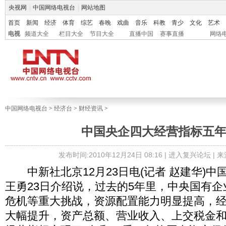
央视网
|
中国网络电视台
|
网站地图
首页
新闻
经济
体育
综艺
春晚
戏曲
音乐
科教
青少
文化
艺术
电视
频道大全
栏目大全
节目大全
直播中国
赛事直播
网络
中国网络电视台
>
经济台
>
财经资讯
>
中国央企四大经营指标五
发布时间:2010年12月24日 08:16 |
进入复兴论坛
| 
中新社北京12月23日电(记者 赵建华)中
王勇23日介绍说，过去的5年里，中央国有
危机等重大挑战，资源配置能力明显提高，
大幅提升，资产总额、营业收入、上交税金