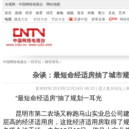
央视网
|
中国网络电视台
|
网站地图
首页
新闻
经济
体育
综艺
春晚
戏曲
音乐
科教
青少
文化
艺术
电视
频道大全
栏目大全
节目大全
直播中国
赛事直播
网络
中国网络电视台
>
经济台
>
财经资讯
>
杂谈：最短命经适房抽了城市
发布时间:2010年12月24日 08:20 |
进入复兴论坛
|
“最短命经适房”抽了规划一耳光
昆明市第二农场又称跑马山实业总公司建起了
层高的经济适用房，这批经济适用房取得了