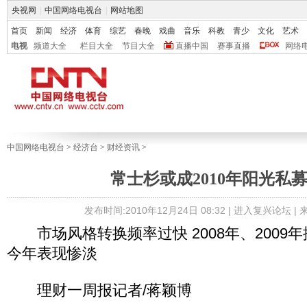
央视网
|
中国网络电视台
|
网站地图
首页
新闻
经济
体育
综艺
春晚
戏曲
音乐
科教
青少
文化
艺术
电视
频道大全
栏目大全
节目大全
直播中国
赛事直播
网络
中国网络电视台
>
经济台
>
财经资讯
>
常士杉或成2010年阳光私
发布时间:2010年12月24日 08:32 |
进入复兴论坛
|
市场风格转换频率过快 2008年、2009
今年表现惨淡
理财一周报记者/蒋颖博