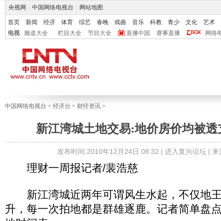
央视网
|
中国网络电视台
|
网站地图
首页
新闻
经济
体育
综艺
春晚
戏曲
音乐
科教
青少
文化
艺术
电视
频道大全
栏目大全
节目大全
直播中国
赛事直播
网络
中国网络电视台
>
经济台
>
财经资讯
>
新江湾城土地交易:地价房价均被透
发布时间:2010年12月24日 08:32 |
进入复兴论坛
| 
理财一周报记者/裴浩慈
新江湾城近两年可谓风生水起，不仅地王
升，每一次拍地都是群雄逐鹿。记者简单盘