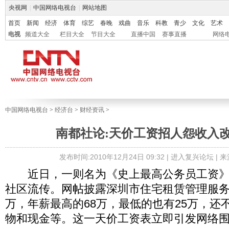
央视网
|
中国网络电视台
|
网站地图
首页
新闻
经济
体育
综艺
春晚
戏曲
音乐
科教
青少
文化
艺术
电视
频道大全
栏目大全
节目大全
直播中国
赛事直播
网络
中国网络电视台
>
经济台
>
财经资讯
>
南都社论:天价工资招人怨收入
发布时间:2010年12月24日 09:32 |
进入复兴论坛
| 
近日，一则名为《史上最高公务员工资》
社区流传。网帖披露深圳市住宅租赁管理服务
万，年薪最高的68万，最低的也有25万，还
物和现金等。这一天价工资表立即引发网络