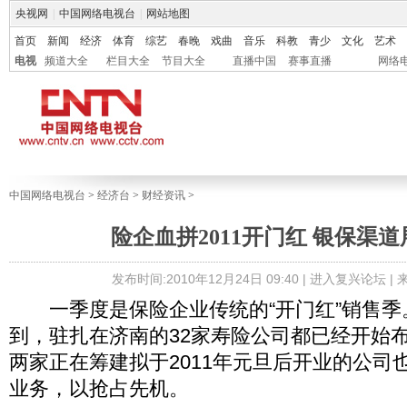
央视网
|
中国网络电视台
|
网站地图
首页
新闻
经济
体育
综艺
春晚
戏曲
音乐
科教
青少
文化
艺术
电视
频道大全
栏目大全
节目大全
直播中国
赛事直播
网络
中国网络电视台
>
经济台
>
财经资讯
>
险企血拼2011开门红 银保渠
发布时间:2010年12月24日 09:40 |
进入复兴论坛
|
一季度是保险企业传统的“开门红”销售季
到，驻扎在济南的32家寿险公司都已经开始
两家正在筹建拟于2011年元旦后开业的公司
业务，以抢占先机。