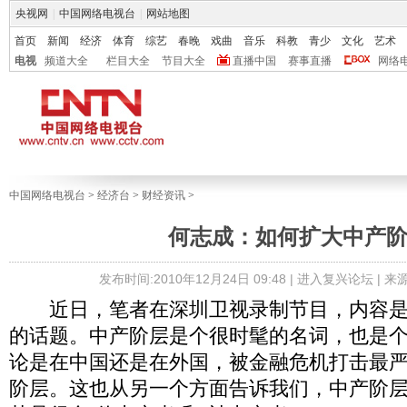
央视网
|
中国网络电视台
|
网站地图
首页
新闻
经济
体育
综艺
春晚
戏曲
音乐
科教
青少
文化
艺术
电视
频道大全
栏目大全
节目大全
直播中国
赛事直播
网络
中国网络电视台
>
经济台
>
财经资讯
>
何志成：如何扩大中产
发布时间:2010年12月24日 09:48 |
进入复兴论坛
| 
近日，笔者在深圳卫视录制节目，内容是
的话题。中产阶层是个很时髦的名词，也是
论是在中国还是在外国，被金融危机打击最
阶层。这也从另一个方面告诉我们，中产阶