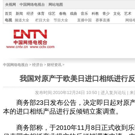
央视网
|
中国网络电视台
|
网站地图
首页
新闻
经济
体育
综艺
春晚
戏曲
音乐
科教
青少
文化
艺术
电视
频道大全
栏目大全
节目大全
直播中国
赛事直播
网络
中国网络电视台
>
经济台
>
财经资讯
>
我国对原产于欧美日进口相纸进行
发布时间:2010年12月24日 10:50 |
进入复兴论坛
| 
商务部23日发布公告，决定即日起对原产
本的进口相纸产品进行反倾销立案调查。
商务部称，于2010年11月8日正式收到