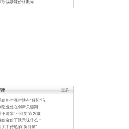
家乐福涉嫌价格欺诈
解读
更多
品价格时涨时跌有“解药”吗
制造业处在创新关键期
业不能靠“不回复”谋发展
油价金价下跌意味什么？
公关中传递的“负能量”