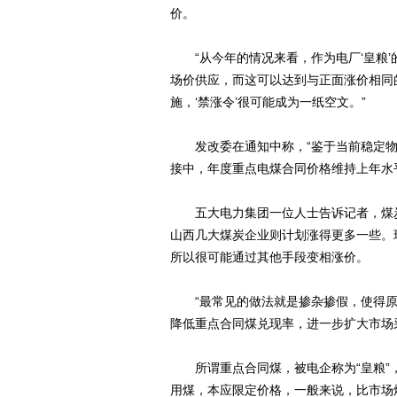
价。
“从今年的情况来看，作为电厂‘皇粮’
场价供应，而这可以达到与正面涨价相同
施，‘禁涨令’很可能成为一纸空文。”
发改委在通知中称，“鉴于当前稳定物价
接中，年度重点电煤合同价格维持上年水
五大电力集团一位人士告诉记者，煤炭企
山西几大煤炭企业则计划涨得更多一些。
所以很可能通过其他手段变相涨价。
“最常见的做法就是掺杂掺假，使得原定
降低重点合同煤兑现率，进一步扩大市场
所谓重点合同煤，被电企称为“皇粮”
用煤，本应限定价格，一般来说，比市场煤