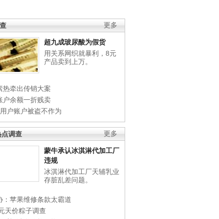
调查
更多
超九成玻尿酸为假货
用关系网织就暴利，8元
产品卖到上万。
素热牵出传销大案
账户余额一折贱卖
店用户账户被盗不作为
热点调查
更多
蒙牛承认冰淇淋代加工厂
违规
冰淇淋代加工厂天辅乳业
存脏乱差问题。
协：苹果维修条款太霸道
0元天价粽子调查