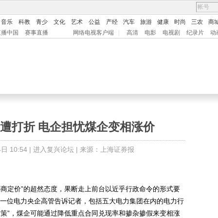
音乐
科教
青少
文化
艺术
公益
产经
汽车
旅游
健康
时尚
三农
商
直播中国
赛事直播
网络电视客户端
|
高清
电影
电视剧
纪录片
动
恐遭打折 电企担忧煤企变相涨价
 10:54 |
进入复兴论坛
| 来源：上海证券报
商定价”的超然态度，果断走上前台以近乎行政命令的形式要
是，一位电力央企高管告诉记者，包括五大电力集团在内的电力行
对策”，煤企可能通过降低重点合同兑现率和掺杂掺假来变相涨