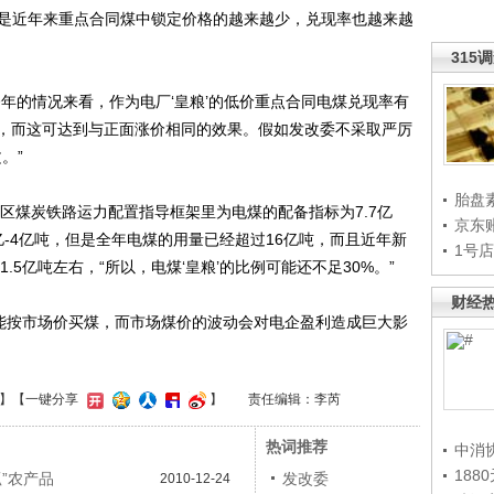
吨，但是近年来重点合同煤中锁定价格的越来越少，兑现率也越来越
315
的情况来看，作为电厂‘皇粮’的低价重点合同电煤兑现率有
应，而这可达到与正面涨价相同的效果。假如发改委不采取严厉
。”
胎盘
区煤炭铁路运力配置指导框架里为电煤的配备指标为7.7亿
京东
-4亿吨，但是全年电煤的用量已经超过16亿吨，而且近年新
1号
.5亿吨左右，“所以，电煤‘皇粮’的比例可能还不足30%。”
财经
能按市场价买煤，而市场煤价的波动会对电企盈利造成巨大影
】
【一键分享
】
责任编辑：李芮
热词推荐
中消
188
”农产品
发改委
2010-12-24