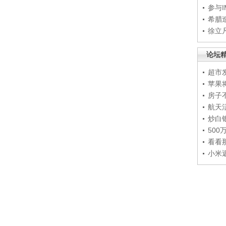
参与
希腊
徐立
论坛
超市
苹果
房子
航天
炒白
50
看看
小米