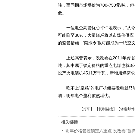
吨，而同期市场煤价为700-750元/
低。
一位电企高管忧心忡忡地表示，“从今年
可能降至30%，大量煤炭将以市场价供
的监管措施，‘禁涨令’很可能成为一纸空文
上述高管表示，发改委在2011年跨省
吨，其中属于锁定价格的重点电煤也就3亿
投产火电装机4511万千瓦，新增用煤需求1
吃不上“皇粮”的电厂机组要发电就只
响，明年电企盈利依然堪忧。
【
打印
】 【
复制链接
】【
转发邮件
相关链接
明年价格管控锁定六重点 发改委“首抓