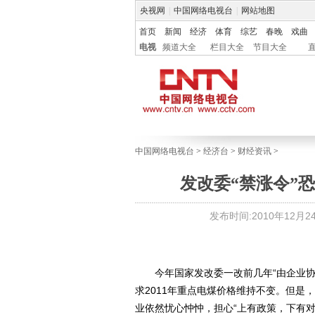
央视网
|
中国网络电视台
|
网站地图
首页
新闻
经济
体育
综艺
春晚
戏曲
电视
频道大全
栏目大全
节目大全
中国网络电视台
>
经济台
>
财经资讯
>
发改委“禁涨令”
发布时间:2010年12月24日
今年国家发改委一改前几年“由企业协
求2011年重点电煤价格维持不变。但
业依然忧心忡忡，担心“上有政策，下有