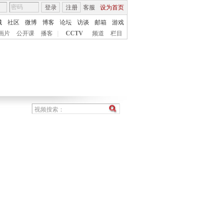
登录
注册
客服
设为首页
城
社区
微博
博客
论坛
访谈
邮箱
游戏
画片
公开课
播客
|
CCTV
频道
栏目