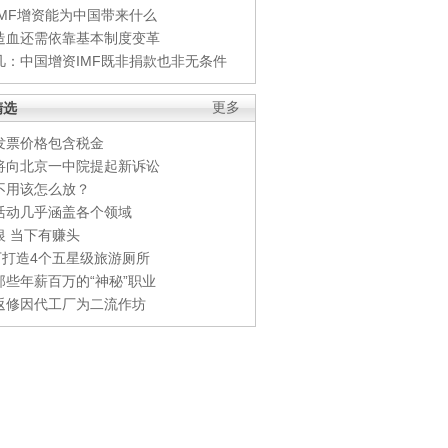
IMF增资能为中国带来什么
造血还需依靠基本制度变革
凡：中国增资IMF既非捐款也非无条件
精选
更多
发票价格包含税金
将向北京一中院提起新诉讼
不用该怎么放？
活动几乎涵盖各个领域
银 当下有赚头
0万打造4个五星级旅游厕所
那些年薪百万的“神秘”职业
返修因代工厂为二流作坊