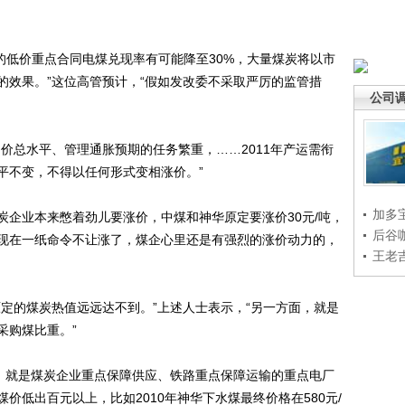
的低价重点合同电煤兑现率有可能降至30%，大量煤炭将以市
的效果。”这位高管预计，“假如发改委不采取严厉的监管措
公司
总水平、管理通胀预期的任务繁重，……2011年产运需衔
平不变，不得以任何形式变相涨价。”
加多
业本来憋着劲儿要涨价，中煤和神华原定要涨价30元/吨，
后谷
现在一纸命令不让涨了，煤企心里还是有强烈的涨价动力的，
王老
的煤炭热值远远达不到。”上述人士表示，“另一方面，就是
采购煤比重。”
，就是煤炭企业重点保障供应、铁路重点保障运输的重点电厂
价低出百元以上，比如2010年神华下水煤最终价格在580元/