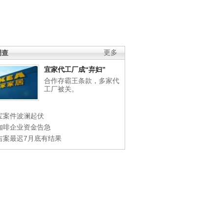
调查
更多
宜家代工厂成“弃妇”
合作存霸王条款，多家代
工厂被关。
宝案件波澜起伏
咖啡企业资金告急
吉案最迟7月底有结果