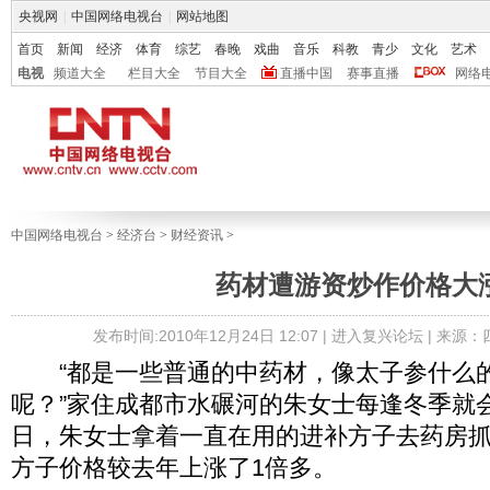
央视网
|
中国网络电视台
|
网站地图
首页
新闻
经济
体育
综艺
春晚
戏曲
音乐
科教
青少
文化
艺术
电视
频道大全
栏目大全
节目大全
直播中国
赛事直播
网络
中国网络电视台
>
经济台
>
财经资讯
>
药材遭游资炒作价格大
发布时间:2010年12月24日 12:07 |
进入复兴论坛
| 来源
“都是一些普通的中药材，像太子参什么
呢？”家住成都市水碾河的朱女士每逢冬季就
日，朱女士拿着一直在用的进补方子去药房
方子价格较去年上涨了1倍多。