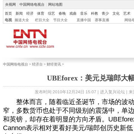
央视网
|
中国网络电视台
|
网站地图
首页
新闻
经济
体育
综艺
春晚
戏曲
音乐
科教
青少
文化
艺术
电视
频道大全
栏目大全
节目大全
直播中国
赛事直播
网络
中国网络电视台
>
经济台
>
财经资讯
>
UBEforex：美元兑瑞郎大
发布时间:2010年12月24日 15:07 |
进入复兴论坛
| 
整体而言，随着临近圣诞节，市场的波动
窄，多数货币也处于不同级别的震荡中，单
和英镑，却存在着明显的方向矛盾。UBEforex
Cannon表示相对更看好美元/瑞郎创历史新