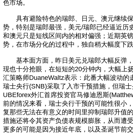
色市场。
具有避险特色的瑞郎、日元、澳元继续保
势，特别是瑞郎最强，美元/瑞郎已经逼近历史低
和澳元只是短线区间内的相对偏强；近期英
势，在市场分化的过程中，独自稍大幅度下
基本面方面，昨日美元兑瑞郎大幅反弹，
现也十分抢眼，在短短的20分钟内，大幅上扬
汇策略师DuaneWaltz表示：此番大幅波动
瑞士央行(SNB)采取了入市干预措施，但瑞
UBEforex外汇首席投资官马修迪恩斯(Matthe
前的情况来看，瑞士央行干预的可能性很小
复那些无法在有意义的时间里抑制瑞郎升值
措施还将令其资产负债表规模膨胀，从而遭
更多的可能是因为接近年底，以及圣诞节前