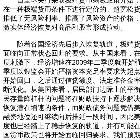
自全球央行采取极端货币刺激政策开始，
在一种极端货币条件下进行定价的。超宽松
推低了无风险利率、推高了风险资产的价格
激实体经济恢复对商品和股市形成拉动。
随着各国经济先后步入恢复轨道，极端货
面临向正常状态回归的要求。从中国来看，
度刺激下，经济增速在2009年二季度就开始
季度以银监会开始严格资本充足率要求为起
开始回归，之后通过信贷额度、法定准备金
断强化。从美国来看，居民部门边际上的平
民存量降杠杆的问题将在财政扶持下逐步解
恢复潜在增速的条件，而财政债务问题凭借
融资地位还可继续向后推延一段时间，因此
度也已经踏上了稳步恢复的轨道，并有可能
国货币政策也将开始面临回归要求。我们预期