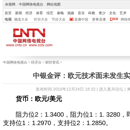
央视网
|
中国网络电视台
|
网站地图
首页
新闻
经济
体育
综艺
春晚
戏曲
音乐
科教
青少
文化
艺术
电视
频道大全
栏目大全
节目大全
直播中国
赛事直播
网络
中国网络电视台
>
经济台
>
财经资讯
>
中银金评：欧元技术面未发生
发布时间:2010年12月24日 18:32 |
进入复兴论坛
|
货币：欧元/美元
阻力位2：1.3400，阻力位1：1. 3280，
支持位1：1.2970，支持位2：1.2850。