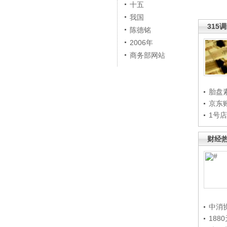
十五
我国
315
陈德铭
2006年
商务部网站
胎盘
京东
1号
财经
中消
188