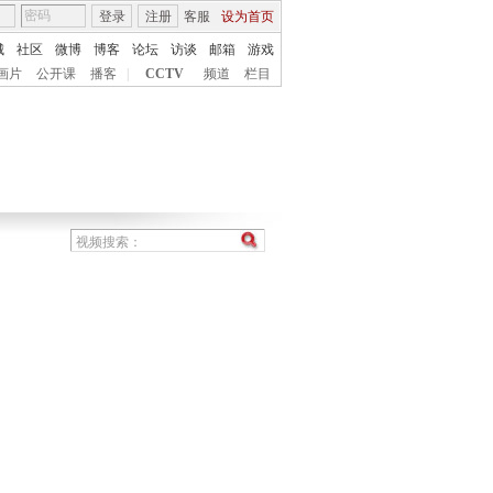
登录
注册
客服
设为首页
城
社区
微博
博客
论坛
访谈
邮箱
游戏
画片
公开课
播客
|
CCTV
频道
栏目