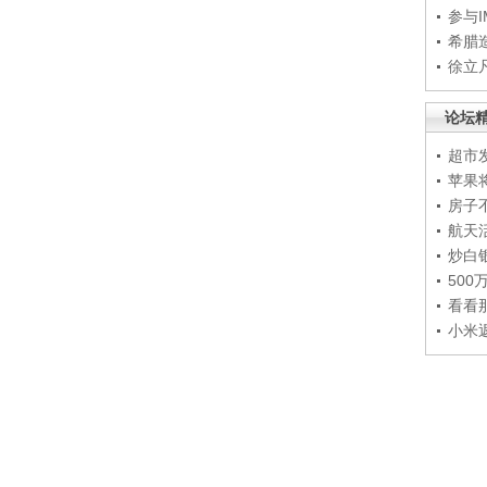
参与
希腊
徐立
论坛
超市
苹果
房子
航天
炒白
50
看看
小米