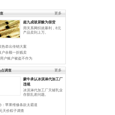
调查
更多
超九成玻尿酸为假货
用关系网织就暴利，8元
产品卖到上万。
素热牵出传销大案
账户余额一折贱卖
店用户账户被盗不作为
热点调查
更多
蒙牛承认冰淇淋代加工厂
违规
冰淇淋代加工厂天辅乳业
存脏乱差问题。
协：苹果维修条款太霸道
0元天价粽子调查