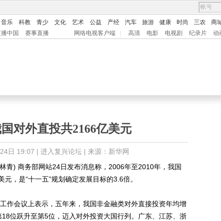
音乐
科教
青少
文化
艺术
公益
产经
汽车
旅游
健康
时尚
三农
商
直播中国
赛事直播
网络电视客户端
|
高清
电影
电视剧
纪录片
动
国对外直投共2166亿美元
日 19:07 |
进入复兴论坛
| 来源：新华网
青) 商务部网站24日发布消息称，2006年至2010年，我国
美元，是“十一五”规划确定发展目标的3.6倍。
工作会议上表示，五年来，我国非金融类对外直接投资年均增
的第18位跃升至第5位，迈入对外投资大国行列。广东、江苏、浙