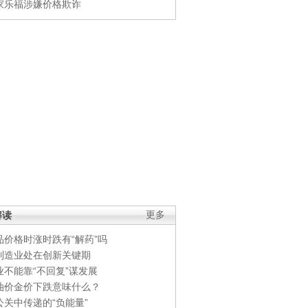
家乐福涉嫌价格欺诈
解读
更多
品价格时涨时跌有“解药”吗
制造业处在创新关键期
业不能靠“不回复”谋发展
油价金价下跌意味什么？
公关中传递的“负能量”