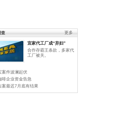
调查
更多
宜家代工厂成“弃妇”
合作存霸王条款，多家代
工厂被关。
宝案件波澜起伏
咖啡企业资金告急
吉案最迟7月底有结果