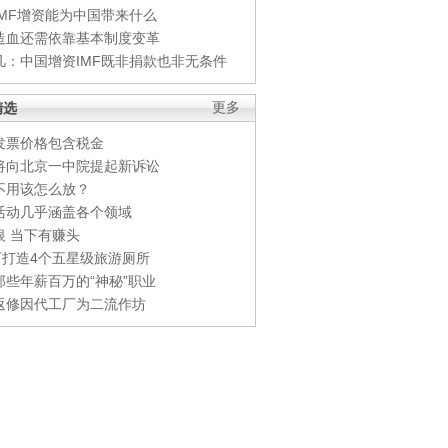
IMF增资能为中国带来什么
造血还需依靠基本制度变革
凡：中国增资IMF既非捐款也非无条件
精选
更多
发票价格包含税金
将向北京一中院提起新诉讼
不用该怎么放？
活动几乎涵盖各个领域
银 当下有赚头
0万打造4个五星级旅游厕所
那些年薪百万的“神秘”职业
返修因代工厂为二流作坊