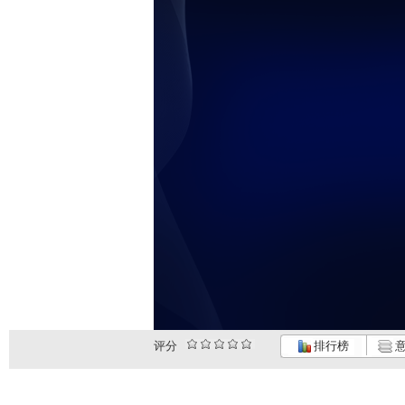
评分
排行榜
意