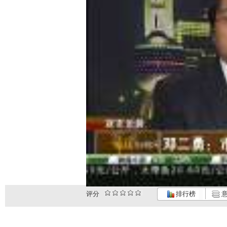
评分
排行榜
意