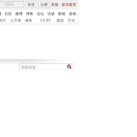
登录
注册
客服
设为首页
城
社区
微博
博客
论坛
访谈
邮箱
游戏
画片
公开课
播客
|
CCTV
频道
栏目