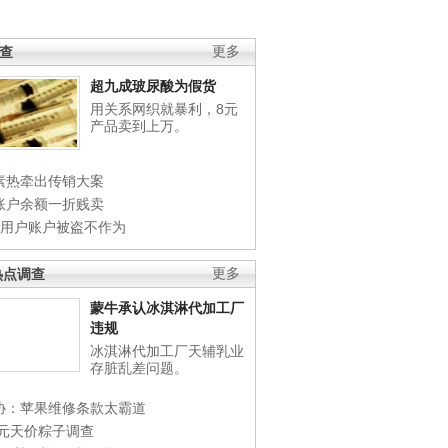
调查
更多
超九成玻尿酸为假货
用关系网织就暴利，8元
产品卖到上万。
素热牵出传销大案
账户余额一折贱卖
店用户账户被盗不作为
热点调查
更多
蒙牛承认冰淇淋代加工厂
违规
冰淇淋代加工厂天辅乳业
存脏乱差问题。
协：苹果维修条款太霸道
0元天价粽子调查