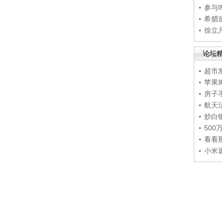
参与
希腊
徐立
论坛
超市
苹果
房子
航天
炒白
50
看看
小米