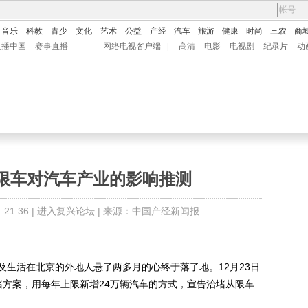
音乐
科教
青少
文化
艺术
公益
产经
汽车
旅游
健康
时尚
三农
商
直播中国
赛事直播
网络电视客户端
|
高清
电影
电视剧
纪录片
动
限车对汽车产业的影响推测
1:36 |
进入复兴论坛
| 来源：中国产经新闻报
活在北京的外地人悬了两多月的心终于落了地。12月23日
堵方案，用每年上限新增24万辆汽车的方式，宣告治堵从限车