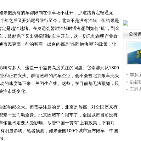
果把所有的车都限制在停车场不让开，那道路肯定畅通无
年，半年之后又开始尾号限行至今，北京不是没有治堵，但结果是
肯定是越治越堵。在奥运会暂时治堵时没有想到如何“疏”，到金
公司
车，鼓励完了又出狠招限制车主开车，这一切只能说明产业政
通市民更高一些的智商，出台的都是“临阵抱佛脚”的政策，让
有多大，这是一个需要高度关注的问题。它牵涉到从1300
加多
车产业和正在兴头、群情激昂的汽车企业，会不会被北京限车兜头
后谷
经启动的速度降下来，关闭生产线。这些，在目前都无法预知，只
王老
关注市场变化。
影响那么大。但需要注意的是，北京是首都，对全国历来有
都牵一发而动全身。北京因堵车而限车了，全国城市目前没有
车销量肯定要大受影响。尽管中国一贯有“上有政策，下有对
有明显影响。笔者预测，如果全国100个城市宣布限车，中国
/4。