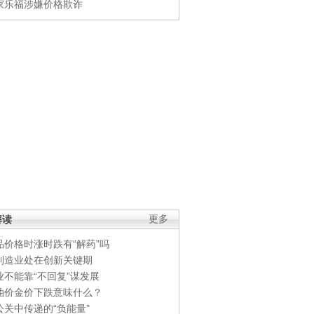
家乐福涉嫌价格欺诈
解读
更多
品价格时涨时跌有“解药”吗
制造业处在创新关键期
业不能靠“不回复”谋发展
油价金价下跌意味什么？
公关中传递的“负能量”