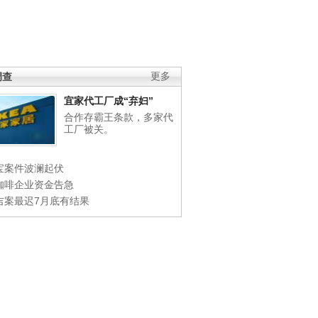
调查
更多
宜家代工厂成“弃妇”
合作存霸王条款，多家代
工厂被关。
宝案件波澜起伏
咖啡企业资金告急
吉案最迟7月底有结果