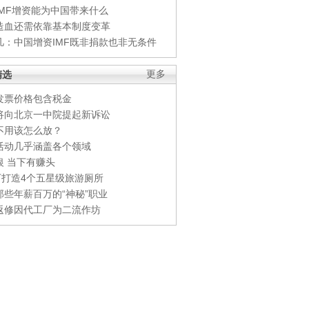
IMF增资能为中国带来什么
造血还需依靠基本制度变革
凡：中国增资IMF既非捐款也非无条件
精选
更多
发票价格包含税金
将向北京一中院提起新诉讼
不用该怎么放？
活动几乎涵盖各个领域
银 当下有赚头
0万打造4个五星级旅游厕所
那些年薪百万的“神秘”职业
返修因代工厂为二流作坊