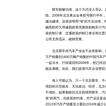
限车能够治堵，这个方式没人否认。如
阻。2008年北京奥运会单双号限行半
越治越堵。这就说明用“堵”的方法治堵，
融危机时又用减税政策优惠鼓励购买小汽
策的制订者、交通政策的制订者没有比普
公民无所适从，破财受累。
北京限车对汽车产业会不会有影响，影响
万产销量到1800万辆产销量的中国汽
一盆冷水，打得退回到2008年，把已
能走着瞧。在此，我们提请汽车企业密切
有人可能认为，只一个北京限车，不会
强烈的示范效应，无论政治、经济，北京
不堵的，如果都效仿北京因堵而限车，汽
策”的风气，但政策的约束，对产业还是会
2011年汽车产销量至少要比2010年减少1