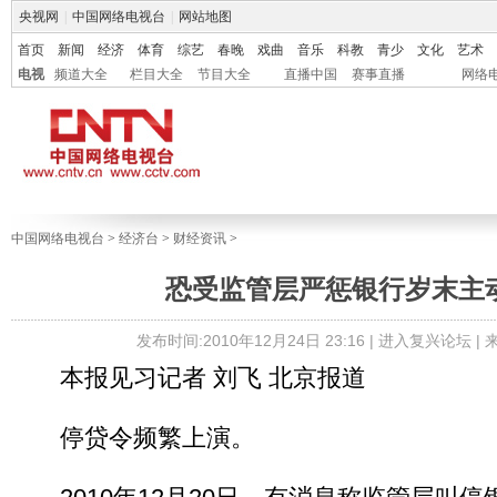
央视网
|
中国网络电视台
|
网站地图
首页
新闻
经济
体育
综艺
春晚
戏曲
音乐
科教
青少
文化
艺术
电视
频道大全
栏目大全
节目大全
直播中国
赛事直播
网络
中国网络电视台
>
经济台
>
财经资讯
>
恐受监管层严惩银行岁末主
发布时间:2010年12月24日 23:16 |
进入复兴论坛
|
本报见习记者 刘飞 北京报道
停贷令频繁上演。