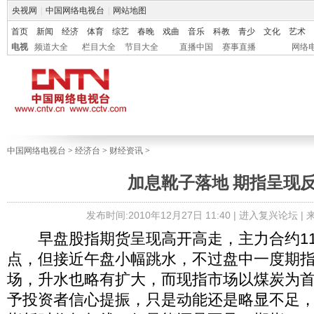
央视网
|
中国网络电视台
|
网站地图
首页
新闻
经济
体育
综艺
春晚
戏曲
音乐
科教
青少
文化
艺术
电视
频道大全
栏目大全
节目大全
直播中国
赛事直播
网络
中国网络电视台
>
经济台
>
财经资讯
>
加息靴子落地 期指呈现
发布时间:2010年12月27日 11:40 |
进入复兴论坛
|
早盘股指期货呈现高开高走，主力合约1101
点，但接近午盘小幅跳水，不过盘中一度期
场，升水也略有扩大，而现指市场以煤炭为
予投资者信心提振，只是动能还是略显不足