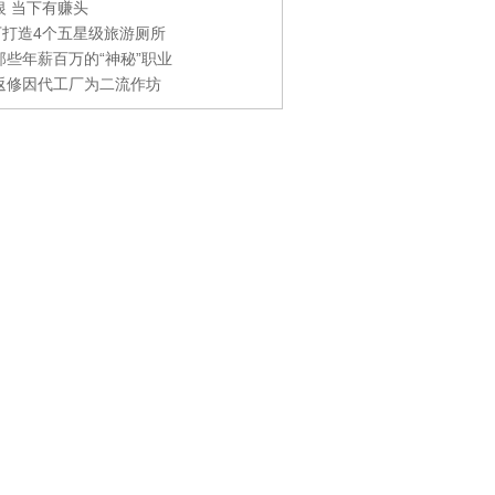
银 当下有赚头
0万打造4个五星级旅游厕所
那些年薪百万的“神秘”职业
返修因代工厂为二流作坊