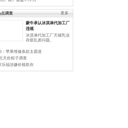
热点调查
更多
蒙牛承认冰淇淋代加工厂
违规
冰淇淋代加工厂天辅乳业
存脏乱差问题。
协：苹果维修条款太霸道
0元天价粽子调查
家乐福涉嫌价格欺诈