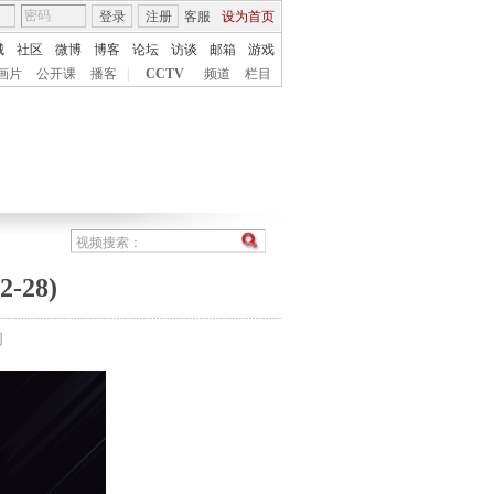
登录
注册
客服
设为首页
城
社区
微博
博客
论坛
访谈
邮箱
游戏
画片
公开课
播客
|
CCTV
频道
栏目
28)
间