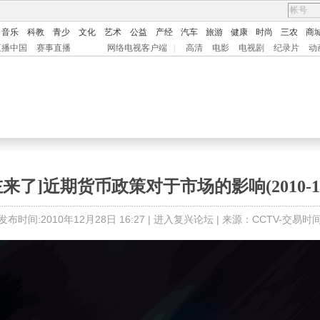
音乐
科教
青少
文化
艺术
公益
产经
汽车
旅游
健康
时尚
三农
商
直播中国
赛事直播
网络电视客户端
|
高清
电影
电视剧
纪录片
动
左来了]近期货币政策对于市场的影响(2010-12-
发布时间:2010年12月28日 16:27 |
进入复兴论坛
| 来源：CCTV-交易时