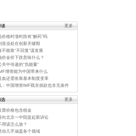
解读
更多
品价格时涨时跌有“解药”吗
制造业处在创新关键期
业不能靠“不回复”谋发展
油价金价下跌意味什么？
公关中传递的“负能量”
IMF增资能为中国带来什么
造血还需依靠基本制度变革
凡：中国增资IMF既非捐款也非无条件
精选
更多
发票价格包含税金
将向北京一中院提起新诉讼
不用该怎么放？
活动几乎涵盖各个领域