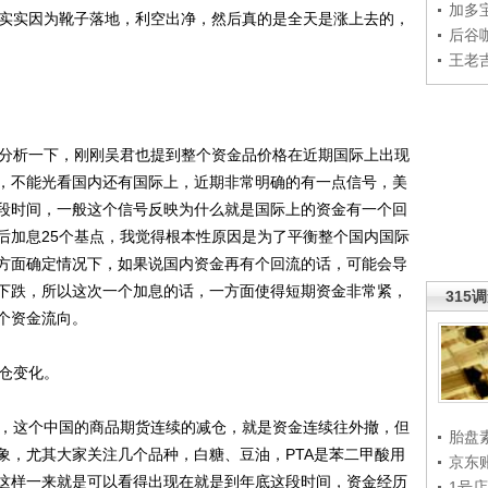
加多
实实因为靴子落地，利空出净，然后真的是全天是涨上去的，
后谷
王老
分析一下，刚刚吴君也提到整个资金品价格在近期国际上出现
，不能光看国内还有国际上，近期非常明确的有一点信号，美
段时间，一般这个信号反映为什么就是国际上的资金有一个回
后加息25个基点，我觉得根本性原因是为了平衡整个国内国际
方面确定情况下，如果说国内资金再有个回流的话，可能会导
下跌，所以这次一个加息的话，一方面使得短期资金非常紧，
315
个资金流向。
仓变化。
，这个中国的商品期货连续的减仓，就是资金连续往外撤，但
胎盘
象，尤其大家关注几个品种，白糖、豆油，PTA是苯二甲酸用
京东
这样一来就是可以看得出现在就是到年底这段时间，资金经历
1号