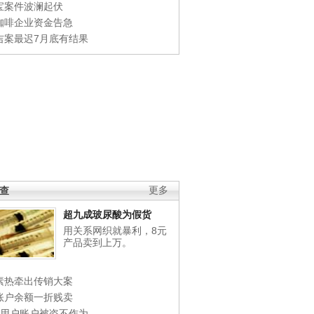
宝案件波澜起伏
咖啡企业资金告急
吉案最迟7月底有结果
调查
更多
超九成玻尿酸为假货
用关系网织就暴利，8元
产品卖到上万。
素热牵出传销大案
账户余额一折贱卖
店用户账户被盗不作为