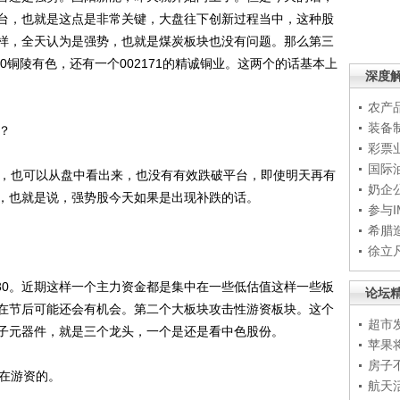
台，也就是这点是非常关键，大盘往下创新过程当中，这种股
样，全天认为是强势，也就是煤炭板块也没有问题。那么第三
0铜陵有色，还有一个002171的精诚铜业。这两个的话基本上
深度
农产
装备
？
彩票
国际
，也可以从盘中看出来，也没有有效跌破平台，即使明天再有
奶企
，也就是说，强势股今天如果是出现补跌的话。
参与
希腊
徐立
30。近期这样一个主力资金都是集中在一些低估值这样一些板
论坛
在节后可能还会有机会。第二个大板块攻击性游资板块。这个
超市
子元器件，就是三个龙头，一个是还是看中色股份。
苹果
房子
在游资的。
航天