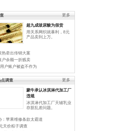
调查
更多
超九成玻尿酸为假货
用关系网织就暴利，8元
产品卖到上万。
素热牵出传销大案
账户余额一折贱卖
店用户账户被盗不作为
热点调查
更多
蒙牛承认冰淇淋代加工厂
违规
冰淇淋代加工厂天辅乳业
存脏乱差问题。
协：苹果维修条款太霸道
0元天价粽子调查