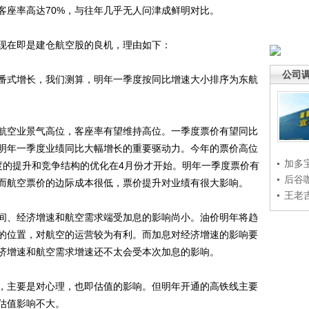
客座率高达70%，与往年几乎无人问津成鲜明对比。
在即是建仓航空股的良机，理由如下：
公司
式增长，我们测算，明年一季度按同比增速大小排序为东航
空业景气高位，客座率有望维持高位。一季度票价有望同比
是明年一季度业绩同比大幅增长的重要驱动力。今年的票价高位
加多
度的提升和竞争结构的优化在4月份才开始。明年一季度票价有
后谷
而航空票价的边际成本很低，票价提升对业绩有很大影响。
王老
、经济增速和航空需求端受加息的影响尚小。油价明年将趋
的位置，对航空的运营较为有利。而加息对经济增速的影响要
济增速和航空需求增速还不太会受本次加息的影响。
主要是对心理，也即估值的影响。但明年开通的高铁线主要
估值影响不大。