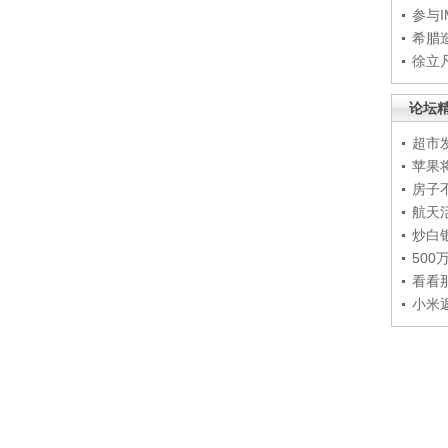
参与
希腊
徐立
论坛
超市
苹果
房子
航天
炒白
50
看看
小米