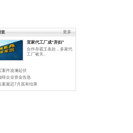
调查
更多
宜家代工厂成“弃妇”
合作存霸王条款，多家代
工厂被关。
宝案件波澜起伏
咖啡企业资金告急
吉案最迟7月底有结果