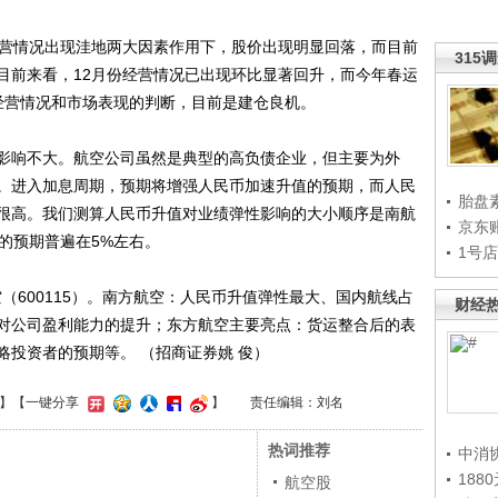
营情况出现洼地两大因素作用下，股价出现明显回落，而目前
315
目前来看，12月份经营情况已出现环比显著回升，而今年春运
经营情况和市场表现的判断，目前是建仓良机。
响不大。航空公司虽然是典型的高负债企业，但主要为外
。进入加息周期，预期将增强人民币加速升值的预期，而人民
胎盘
很高。我们测算人民币升值对业绩弹性影响的大小顺序是南航
京东
的预期普遍在5%左右。
1号
（600115）。南方航空：人民币升值弹性最大、国内航线占
财经
对公司盈利能力的提升；东方航空主要亮点：货运整合后的表
投资者的预期等。 （招商证券姚 俊）
】
【一键分享
】
责任编辑：刘名
热词推荐
中消
188
航空股