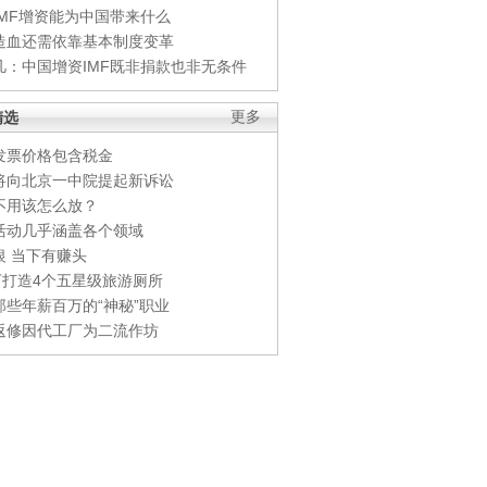
IMF增资能为中国带来什么
造血还需依靠基本制度变革
凡：中国增资IMF既非捐款也非无条件
精选
更多
发票价格包含税金
将向北京一中院提起新诉讼
不用该怎么放？
活动几乎涵盖各个领域
银 当下有赚头
0万打造4个五星级旅游厕所
那些年薪百万的“神秘”职业
返修因代工厂为二流作坊