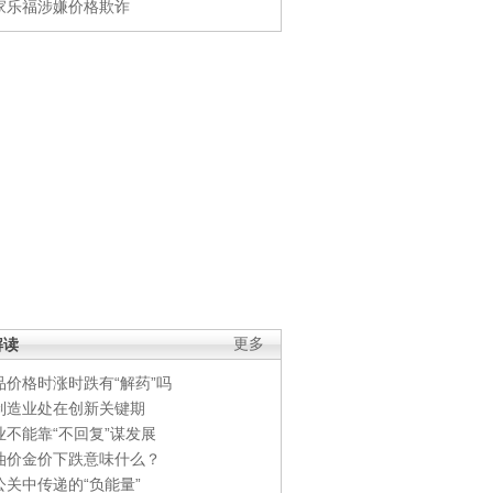
家乐福涉嫌价格欺诈
解读
更多
品价格时涨时跌有“解药”吗
制造业处在创新关键期
业不能靠“不回复”谋发展
油价金价下跌意味什么？
公关中传递的“负能量”