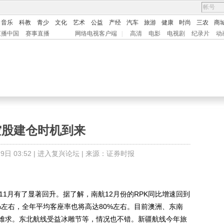
音乐
科教
青少
文化
艺术
公益
产经
汽车
旅游
健康
时尚
三农
商
直播中国
赛事直播
网络电视客户端
|
高清
电影
电视剧
纪录片
动
空股建仓时机到来
日 03:52 |
进入复兴论坛
| 来源：证券时报
1月有了显著回升。据了解，南航12月份的RPK同比增速回到
0%左右，全年平均客座率也将高达80%左右。目前澳洲、东南
难求。东北航线受益冰雕节等，情况也不错。新疆航线今年旅