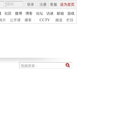
登录
注册
客服
设为首页
城
社区
微博
博客
论坛
访谈
邮箱
游戏
画片
公开课
播客
|
CCTV
频道
栏目