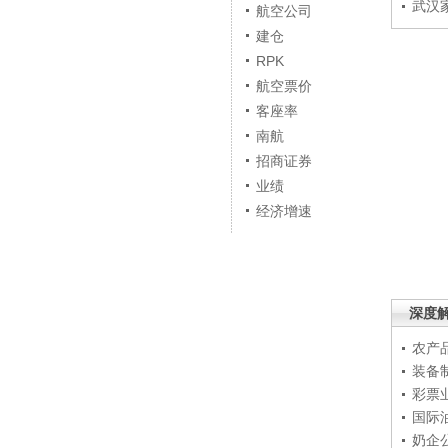
武汉
航空公司
建仓
RPK
航空票价
客座率
南航
招商证券
业绩
经济增速
深度
农产
装备
彩票
国际
奶企