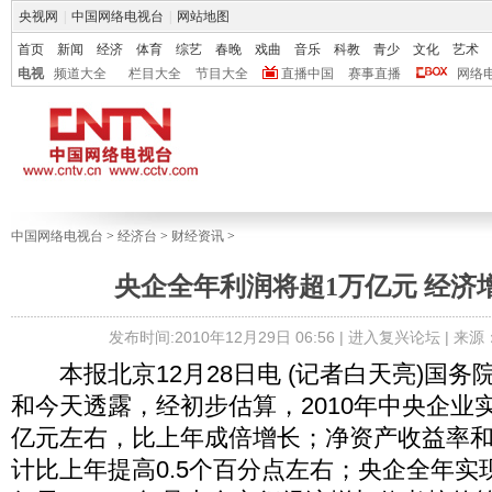
央视网
|
中国网络电视台
|
网站地图
首页
新闻
经济
体育
综艺
春晚
戏曲
音乐
科教
青少
文化
艺术
电视
频道大全
栏目大全
节目大全
直播中国
赛事直播
网络
中国网络电视台
>
经济台
>
财经资讯
>
央企全年利润将超1万亿元 经济
发布时间:2010年12月29日 06:56 |
进入复兴论坛
| 来
本报北京12月28日电 (记者白天亮)国务
和今天透露，经初步估算，2010年中央企业实
亿元左右，比上年成倍增长；净资产收益率
计比上年提高0.5个百分点左右；央企全年实