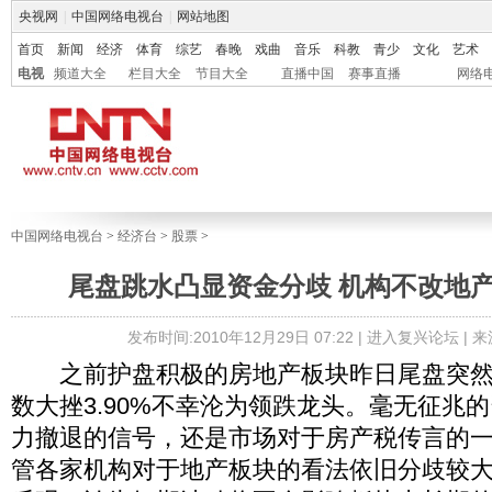
央视网
|
中国网络电视台
|
网站地图
首页
新闻
经济
体育
综艺
春晚
戏曲
音乐
科教
青少
文化
艺术
电视
频道大全
栏目大全
节目大全
直播中国
赛事直播
网络
中国网络电视台
>
经济台
>
股票
>
尾盘跳水凸显资金分歧 机构不改地
发布时间:2010年12月29日 07:22 |
进入复兴论坛
| 
之前护盘积极的房地产板块昨日尾盘突然
数大挫3.90%不幸沦为领跌龙头。毫无征兆
力撤退的信号，还是市场对于房产税传言的
管各家机构对于地产板块的看法依旧分歧较