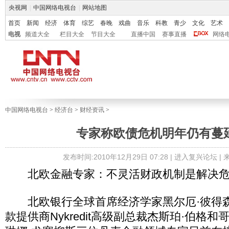
央视网
|
中国网络电视台
|
网站地图
首页
新闻
经济
体育
综艺
春晚
戏曲
音乐
科教
青少
文化
艺术
电视
频道大全
栏目大全
节目大全
直播中国
赛事直播
网络
中国网络电视台
>
经济台
>
财经资讯
>
专家称欧债危机明年仍有蔓
发布时间:2010年12月29日 07:28 |
进入复兴论坛
|
北欧金融专家：不灵活财政机制是解决危
北欧银行全球首席经济学家黑尔厄·彼得
款提供商Nykredit高级副总裁杰斯珀·伯格