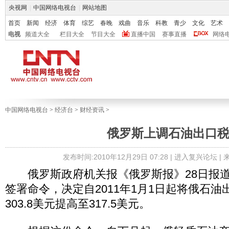
央视网
|
中国网络电视台
|
网站地图
首页
新闻
经济
体育
综艺
春晚
戏曲
音乐
科教
青少
文化
艺术
电视
频道大全
栏目大全
节目大全
直播中国
赛事直播
网络
中国网络电视台
>
经济台
>
财经资讯
>
俄罗斯上调石油出口
发布时间:2010年12月29日 07:28 |
进入复兴论坛
|
俄罗斯政府机关报《俄罗斯报》28日报道
签署命令，决定自2011年1月1日起将俄石
303.8美元提高至317.5美元。