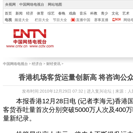
央视网
|
中国网络电视台
|
网站地图
首页
新闻
经济
体育
综艺
春晚
戏曲
音乐
科教
青少
文化
艺术
电视
频道大全
栏目大全
节目大全
直播中国
赛事直播
网络
中国网络电视台
>
经济台
>
财经资讯
>
香港机场客货运量创新高 将咨询公
发布时间:2010年12月29日 07:32 |
进入复兴论坛
| 来源：
本报香港12月28日电 (记者李海元)香港
客货吞吐量首次分别突破5000万人次及400
量新纪录。