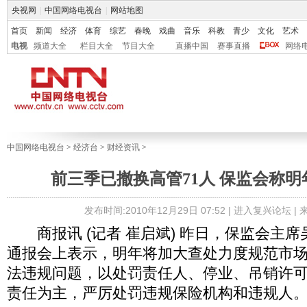
央视网
|
中国网络电视台
|
网站地图
首页
新闻
经济
体育
综艺
春晚
戏曲
音乐
科教
青少
文化
艺术
电视
频道大全
栏目大全
节目大全
直播中国
赛事直播
网络
中国网络电视台
>
经济台
>
财经资讯
>
前三季已撤换高管71人 保监会称
发布时间:2010年12月29日 07:52 |
进入复兴论坛
|
商报讯 (记者 崔启斌) 昨日，保监会主
通报会上表示，明年将加大查处力度规范市
法违规问题，以处罚责任人、停业、吊销许
责任为主，严厉处罚违规保险机构和违规人