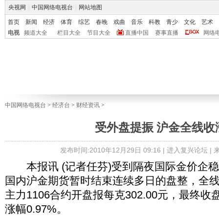
央视网
|
中国网络电视台
|
网站地图
首页
新闻
经济
体育
综艺
春晚
戏曲
音乐
科教
青少
文化
艺术
电视
频道大全
栏目大全
节目大全
直播中国
赛事直播
网络
中国网络电视台
>
经济台
>
财经资讯
>
受外盘提振 沪金全线收
发布时间:2010年12月29日 09:16 |
进入复兴论坛
|
本报讯 (记者任芬)受到隔夜国际金价企
国内沪金期货暂时结束连续多日的盘整，全
主力1106合约开盘报每克302.00元，最终收盘
涨幅0.97%。