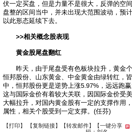
伏一定买盘，但是力量不是很大，反弹的空
盘整的区间当中，并未出现大范围波动，预
以此形态延续下去。
>>相关概念股表现
黄金股尾盘翻红
昨天，由于尾盘受有色板块拉升，黄金个
恒邦股份、山东黄金、中金黄金由绿转红，
中，恒邦股份更是逆势上涨5.97%，远远跑
这与国际金价有着较大关联，因国际金价受
大幅拉升，对国内黄金股有一定的支撑作用
属性，相关个股受到一定支撑。(任芬)
【
打印
】 【
复制链接
】【
转发邮件
】
【一键分享
辑：刘名