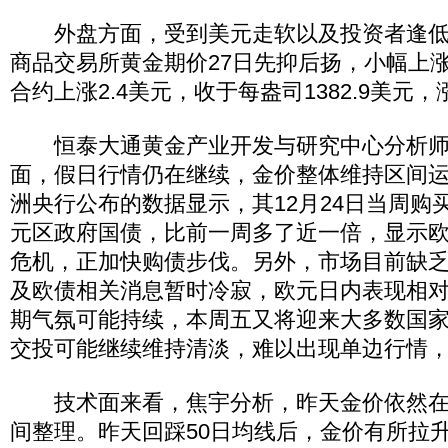
外盘方面，受到美元走软以及投资者逢低
商品交易所黄金期价27日先抑后扬，小幅上
合约上涨2.4美元，收于每盎司1382.9美元，
恒泰大通黄金产业开发与研究中心分析师
面，假日行情仍在继续，金价整体维持区间
洲央行公布的数据显示，其12月24日当周购买
元区政府国债，比前一周多了近一倍，显示
危机，正加快购债步伐。另外，市场目前缺
及欧债相关消息暂时冷寂，欧元日内表现相
期气氛可能持续，本周五又将迎来大多数国
交投可能继续维持清淡，难以出现单边行情
技术面来看，焦宇分析，昨天金价依然在137
间整理。昨天回踩50日均线后，金价有所拉