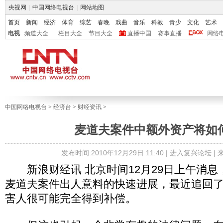
央视网
|
中国网络电视台
|
网站地图
首页
新闻
经济
体育
综艺
春晚
戏曲
音乐
科教
青少
文化
艺术
电视
频道大全
栏目大全
节目大全
直播中国
赛事直播
网络
中国网络电视台
>
经济台
>
财经资讯
>
麦道夫案件中额外资产将如
发布时间:2010年12月29日 11:40 |
进入复兴论坛
|
新浪财经讯 北京时间12月29日上午消息
麦道夫案件出人意料的快速进展，最近追回了
害人很可能完全得到补偿。