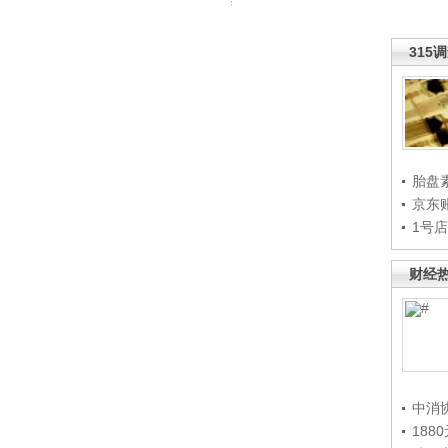
315
胎盘
京东
1号
财经
中消
188