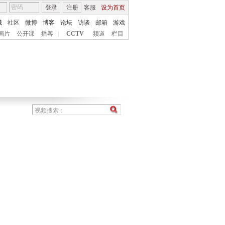
登录
注册
客服
设为首页
城
社区
微博
博客
论坛
访谈
邮箱
游戏
画片
公开课
播客
|
CCTV
频道
栏目