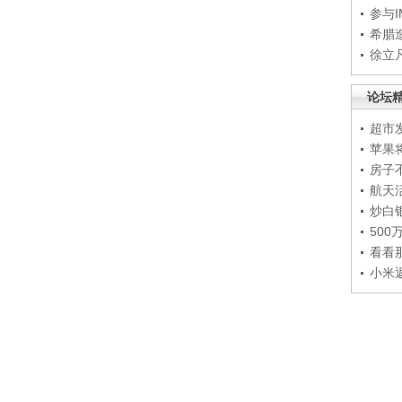
参与
希腊
徐立
论坛
超市
苹果
房子
航天
炒白
50
看看
小米