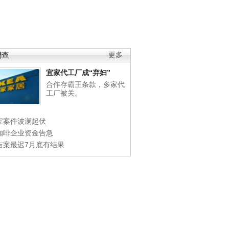
调查
更多
宜家代工厂成“弃妇”
合作存霸王条款，多家代
工厂被关。
宝案件波澜起伏
咖啡企业资金告急
吉案最迟7月底有结果