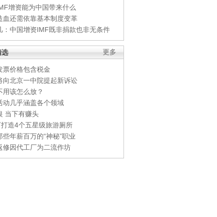
IMF增资能为中国带来什么
造血还需依靠基本制度变革
凡：中国增资IMF既非捐款也非无条件
精选
更多
发票价格包含税金
将向北京一中院提起新诉讼
不用该怎么放？
活动几乎涵盖各个领域
银 当下有赚头
0万打造4个五星级旅游厕所
那些年薪百万的“神秘”职业
返修因代工厂为二流作坊