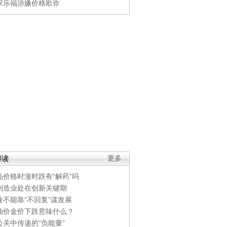
家乐福涉嫌价格欺诈
解读
更多
品价格时涨时跌有“解药”吗
制造业处在创新关键期
业不能靠“不回复”谋发展
油价金价下跌意味什么？
公关中传递的“负能量”