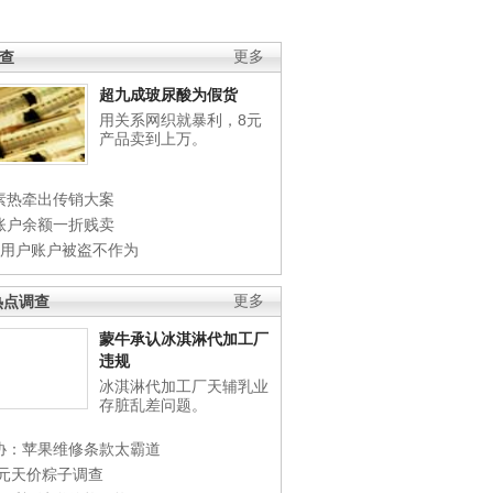
调查
更多
超九成玻尿酸为假货
用关系网织就暴利，8元
产品卖到上万。
素热牵出传销大案
账户余额一折贱卖
店用户账户被盗不作为
热点调查
更多
蒙牛承认冰淇淋代加工厂
违规
冰淇淋代加工厂天辅乳业
存脏乱差问题。
协：苹果维修条款太霸道
0元天价粽子调查