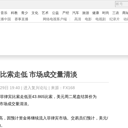
音乐
科教
青少
文化
艺术
公益
产经
汽车
旅游
健康
时尚
三农
商
直播中国
赛事直播
网络电视客户端
|
高清
电影
电视剧
纪录片
动
比索走低 市场成交量清淡
日 19:40 |
进入复兴论坛
| 来源：FX168
菲律宾比索走低至43.865比索，美元周二尾盘结算价为
，市场成交量清淡。
，因预计资金将继续流入菲律宾市场。交易员们预计，美元/
动。