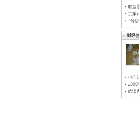
胎盘
京东
1号
财经
中消
188
武汉