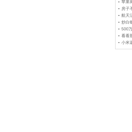
苹果
房子
航天
炒白
50
看看
小米