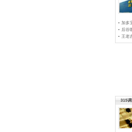
加多
后谷
王老
315