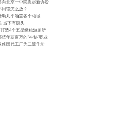
将向北京一中院提起新诉讼
不用该怎么放？
活动几乎涵盖各个领域
银 当下有赚头
0万打造4个五星级旅游厕所
那些年薪百万的“神秘”职业
返修因代工厂为二流作坊