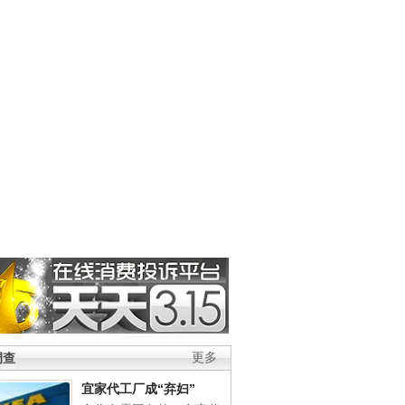
调查
更多
宜家代工厂成“弃妇”