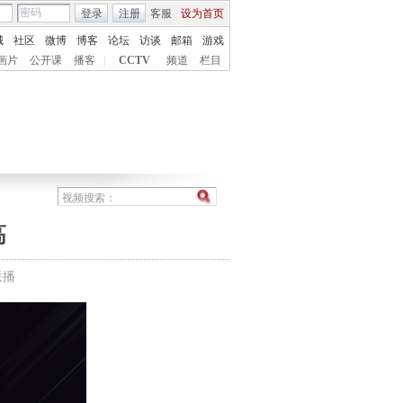
登录
注册
客服
设为首页
城
社区
微博
博客
论坛
访谈
邮箱
游戏
画片
公开课
播客
|
CCTV
频道
栏目
高
联播