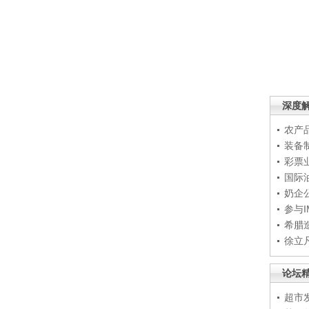
深度
农产
装备
彩票
国际
奶企
参与
希腊
徐立
论坛
超市