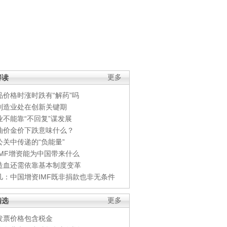
解读
更多
品价格时涨时跌有“解药”吗
制造业处在创新关键期
业不能靠“不回复”谋发展
油价金价下跌意味什么？
公关中传递的“负能量”
IMF增资能为中国带来什么
造血还需依靠基本制度变革
凡：中国增资IMF既非捐款也非无条件
精选
更多
发票价格包含税金