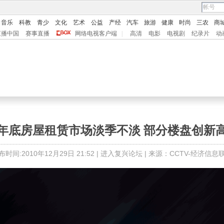
音乐
科教
青少
文化
艺术
公益
产经
汽车
旅游
健康
时尚
三农
商
直播中国
赛事直播
网络电视客户端
|
高清
电影
电视剧
纪录片
动
年底房屋租赁市场淡季不淡 部分楼盘创新
布时间:2010年12月29日 21:52 |
进入复兴论坛
| 来源：CCTV-经济信息