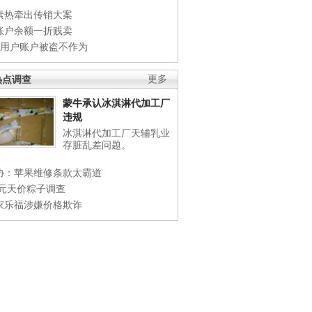
素热牵出传销大案
账户余额一折贱卖
店用户账户被盗不作为
热点调查
更多
蒙牛承认冰淇淋代加工厂
违规
冰淇淋代加工厂天辅乳业
存脏乱差问题。
协：苹果维修条款太霸道
0元天价粽子调查
家乐福涉嫌价格欺诈