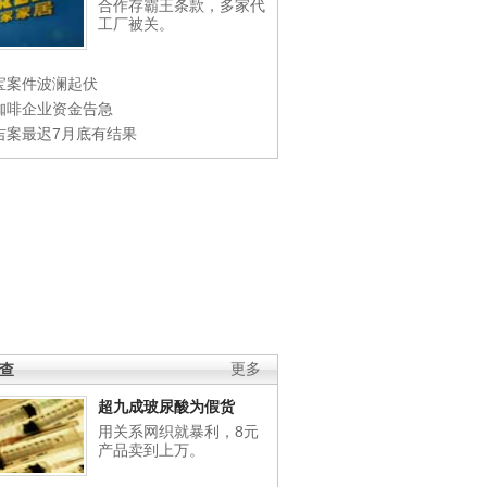
合作存霸王条款，多家代
工厂被关。
宝案件波澜起伏
咖啡企业资金告急
吉案最迟7月底有结果
调查
更多
超九成玻尿酸为假货
用关系网织就暴利，8元
产品卖到上万。