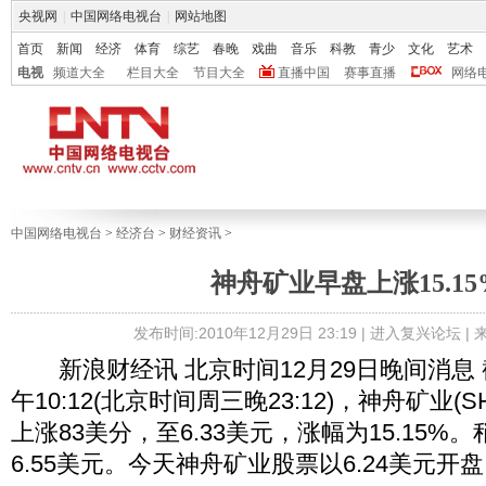
央视网
|
中国网络电视台
|
网站地图
首页
新闻
经济
体育
综艺
春晚
戏曲
音乐
科教
青少
文化
艺术
电视
频道大全
栏目大全
节目大全
直播中国
赛事直播
网络
中国网络电视台
>
经济台
>
财经资讯
>
神舟矿业早盘上涨15.15
发布时间:2010年12月29日 23:19 |
进入复兴论坛
|
新浪财经讯 北京时间12月29日晚间消息
午10:12(北京时间周三晚23:12)，神舟矿业(
上涨83美分，至6.33美元，涨幅为15.15
6.55美元。今天神舟矿业股票以6.24美元开