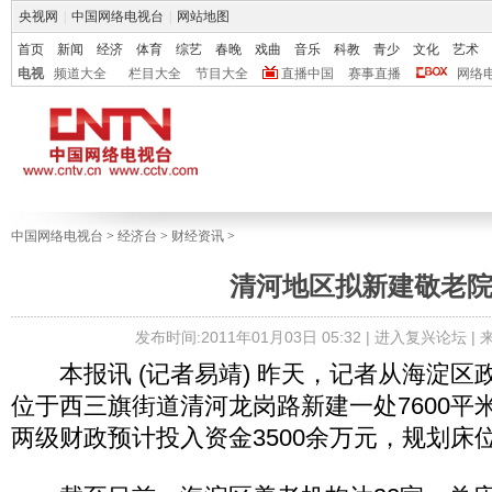
央视网
|
中国网络电视台
|
网站地图
首页
新闻
经济
体育
综艺
春晚
戏曲
音乐
科教
青少
文化
艺术
电视
频道大全
栏目大全
节目大全
直播中国
赛事直播
网络
中国网络电视台
>
经济台
>
财经资讯
>
清河地区拟新建敬老
发布时间:2011年01月03日 05:32 |
进入复兴论坛
|
本报讯 (记者易靖) 昨天，记者从海淀区
位于西三旗街道清河龙岗路新建一处7600平
两级财政预计投入资金3500余万元，规划床位