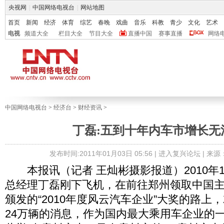
央视网
|
中国网络电视台
|
网站地图
首页
新闻
经济
体育
综艺
春晚
戏曲
音乐
科教
青少
文化
艺术
电视
频道大全
栏目大全
节目大全
直播中国
赛事直播
网络
中国网络电视台
>
经济台
>
财经资讯
>
丁磊:五到十年内车市增长无
发布时间:2011年01月03日 05:56 |
进入复兴论坛
| 来
本报讯（记者 王灿彬摄影报道）2010年1
总经理丁磊刚下飞机，在前往郑州领取中国
颁发的“2010年度风云汽车企业”大奖的路上
24万辆的消息，作为国内最大乘用车企业的