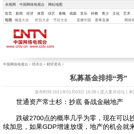
央视网
|
中国网络电视台
|
网站地图
首页
新闻
经济
体育
综艺
春晚
戏曲
音乐
科教
青少
文化
艺术
电视
频道大全
栏目大全
节目大全
直播中国
赛事直播
网络
中国网络电视台
>
经济台
>
财经资讯
>
私募基金排排“秀”
发布时间:2011年01月03日 16:08 |
进入复兴论坛
| 
世通资产常士杉：抄底 备战金融地产
跌破2700点的概率几乎为零，现在可以抄底
续加息，如果GDP增速放缓，地产的机会就