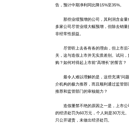
告，预计中期净利同比降15%至35%。
那些业绩预增的公司，其利润含金量也
多家公司尽管业绩大幅预增，但除去销量
非经常性损益。
尽管听上去各有各的理由，但上市后不
关，这与造假上市并无实质差别。试问，
购？如何对得起上市前“高增长”的誓言？
最令人难以理解的是，这些充满“问题”和
介机构的极力推荐，而且顺利通过监管部
推荐和监管部门的审核能力？
造假屡禁不绝的原因之一是，上市公司
的经济处罚为60万元，个人则是30万
只公开谴责，未做出经济处罚。