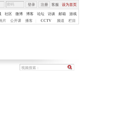
登录
注册
客服
设为首页
城
社区
微博
博客
论坛
访谈
邮箱
游戏
画片
公开课
播客
|
CCTV
频道
栏目