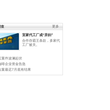
调查
更多
宜家代工厂成“弃妇”
合作存霸王条款，多家代
工厂被关。
宝案件波澜起伏
咖啡企业资金告急
吉案最迟7月底有结果