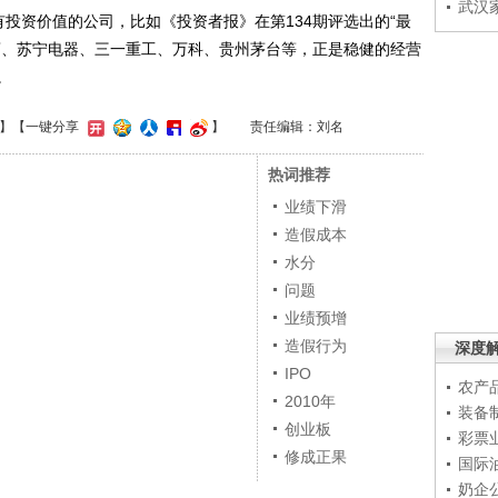
武汉
资价值的公司，比如《投资者报》在第134期评选出的“最
药、苏宁电器、三一重工、万科、贵州茅台等，正是稳健的经营
。
】
【一键分享
】
责任编辑：刘名
热词推荐
业绩下滑
造假成本
水分
问题
业绩预增
造假行为
深度
IPO
农产
2010年
装备
创业板
彩票
修成正果
国际
奶企