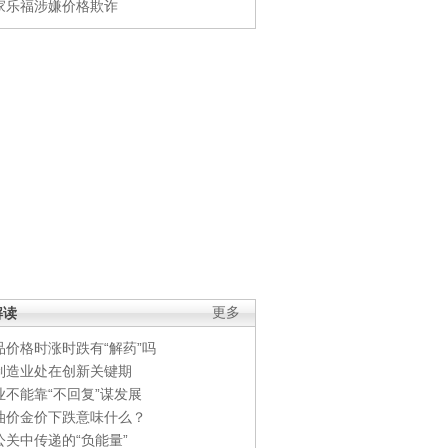
家乐福涉嫌价格欺诈
解读
更多
品价格时涨时跌有“解药”吗
制造业处在创新关键期
业不能靠“不回复”谋发展
油价金价下跌意味什么？
公关中传递的“负能量”