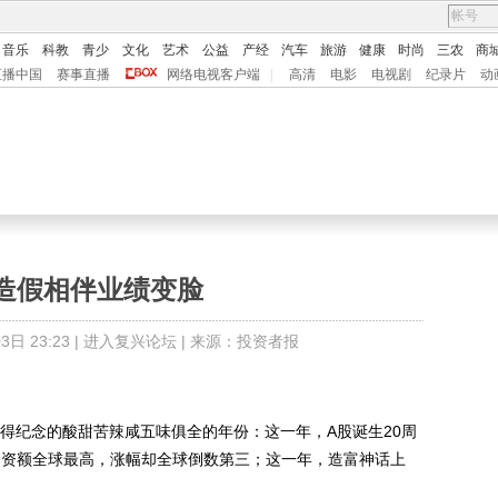
音乐
科教
青少
文化
艺术
公益
产经
汽车
旅游
健康
时尚
三农
商
直播中国
赛事直播
网络电视客户端
|
高清
电影
电视剧
纪录片
动
造假相伴业绩变脸
日 23:23 |
进入复兴论坛
| 来源：投资者报
得纪念的酸甜苦辣咸五味俱全的年份：这一年，A股诞生20周
O募资额全球最高，涨幅却全球倒数第三；这一年，造富神话上