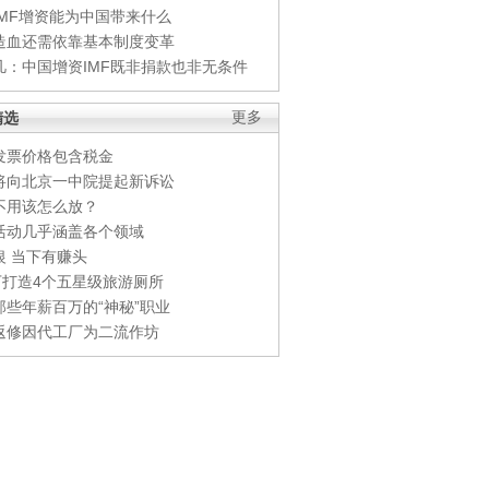
IMF增资能为中国带来什么
造血还需依靠基本制度变革
凡：中国增资IMF既非捐款也非无条件
精选
更多
发票价格包含税金
将向北京一中院提起新诉讼
不用该怎么放？
活动几乎涵盖各个领域
银 当下有赚头
0万打造4个五星级旅游厕所
那些年薪百万的“神秘”职业
返修因代工厂为二流作坊