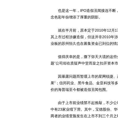
也是这一年，IPO造假丑闻接连不断，
念色彩年份增添了厚重的阴影。
就在半月前，原本定于2010年12月
其上市过程涉嫌造假，但这并非2010年涉
业板的苏州恒久也在募集资金已到位的情
值得庆幸的是，撒下弥天大谎的这些公
题”公司却在质疑声中堂而皇之扣开资本
因暴露问题而暂缓上市的星网锐捷、高德
果”；信邦药业、黑牛食品、金亚科技等
价的海普瑞至今都被造假丑闻包围。
由于上市前业绩禁不起推敲，不少公司
中有23家业绩下滑。其中，宝德股份、华
两者的业绩变脸发生在上市不到三个月之