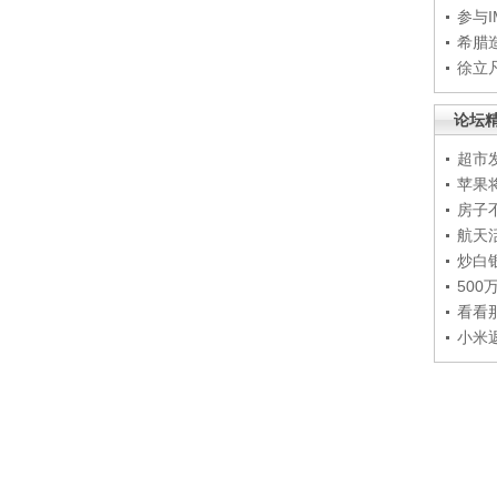
参与
希腊
徐立
论坛
超市
苹果
房子
航天
炒白
50
看看
小米