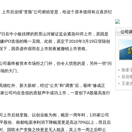
上市后业绩“变脸”公司俯拾皆是，给这个原本值得有点喜庆纪
公司
17日在中小板挂牌的胜景山河被证监会紧急叫停上市，原因是
嫌IPO造假的唯一丑闻。此前，原定于2010年3月19日登陆创
况下，因弄虚作假而在上市前夜被撤销上市资格。
司最终被资本市场拒之门外，但令人愤怒的是，另外一些“问
加多
市场的大门。
后谷
王老
红外、新大新材，经过“公关”和“调查”后，最终“修成正
多家公司均在造假的质疑声中成功上市，一度创下A股最高发行
上市后就变脸。以创业板为例，截至一周年时，135家公司
平股份、南都电源净利润下降幅度更是高达70%以上，而且后
时。国联水产变脸之快更是无人能及，其上市一周之后即公