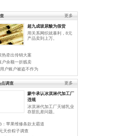
调查
更多
超九成玻尿酸为假货
用关系网织就暴利，8元
产品卖到上万。
素热牵出传销大案
账户余额一折贱卖
店用户账户被盗不作为
热点调查
更多
蒙牛承认冰淇淋代加工厂
违规
冰淇淋代加工厂天辅乳业
存脏乱差问题。
协：苹果维修条款太霸道
0元天价粽子调查