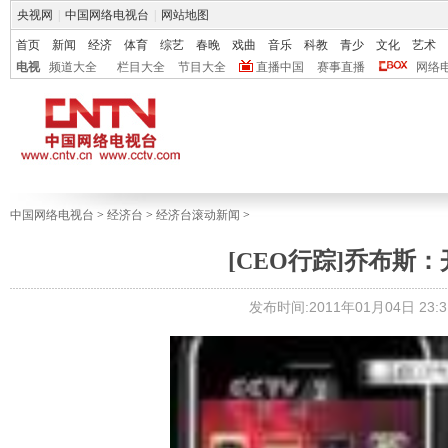
央视网
|
中国网络电视台
|
网站地图
首页
新闻
经济
体育
综艺
春晚
戏曲
音乐
科教
青少
文化
艺术
电视
频道大全
栏目大全
节目大全
直播中国
赛事直播
网络
中国网络电视台
>
经济台
>
经济台滚动新闻
>
[CEO行踪]乔布斯
发布时间:2011年01月04日 23:3