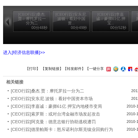
[CEO行踪]桑杰.
[CEO行踪]安东尼.
[CEO行踪]李嘉
贾：摩托罗拉一
波顿：看好中国
诚：豪掷61亿 押
分为二
资...
宝...
00分48秒
00分49秒
00分52秒
进入[经济信息联播]>>
【
打印
】 【
复制链接
】【
转发邮件
】
【一键分享
相关链接
[CEO行踪]桑杰.贾：摩托罗拉一分为二
201
[CEO行踪]安东尼.波顿：看好中国资本市场
201
[CEO行踪]李嘉诚：豪掷61亿 押宝内地楼市变局
2010-
[CEO行踪]索罗斯：或对台湾金融市场发起攻击
2010-
[CEO行踪]阿克曼：德意志银行协助逃税遭罚
2010-
[CEO行踪]德里帕斯卡：怒斥诺利尔斯克镍业回购行为
2010-