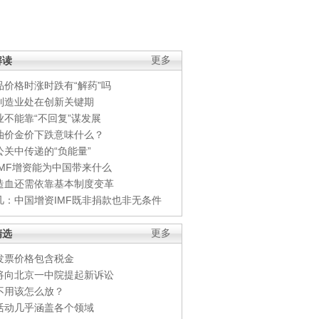
解读
更多
品价格时涨时跌有“解药”吗
制造业处在创新关键期
业不能靠“不回复”谋发展
油价金价下跌意味什么？
公关中传递的“负能量”
IMF增资能为中国带来什么
造血还需依靠基本制度变革
凡：中国增资IMF既非捐款也非无条件
精选
更多
发票价格包含税金
将向北京一中院提起新诉讼
不用该怎么放？
活动几乎涵盖各个领域