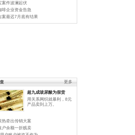
宝案件波澜起伏
咖啡企业资金告急
吉案最迟7月底有结果
调查
更多
超九成玻尿酸为假货
用关系网织就暴利，8元
产品卖到上万。
素热牵出传销大案
账户余额一折贱卖
店用户账户被盗不作为