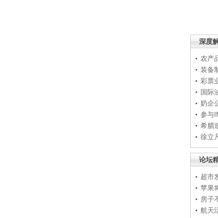
深度
农产
装备
彩票
国际
奶企
参与
希腊
徐立
论坛
超市
苹果
房子
航天