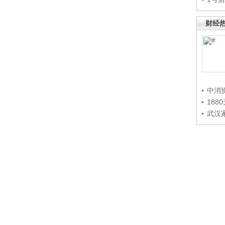
财经
中消
188
武汉