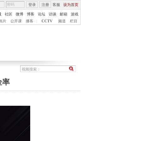
登录
注册
客服
设为首页
城
社区
微博
博客
论坛
访谈
邮箱
游戏
画片
公开课
播客
|
CCTV
频道
栏目
金率