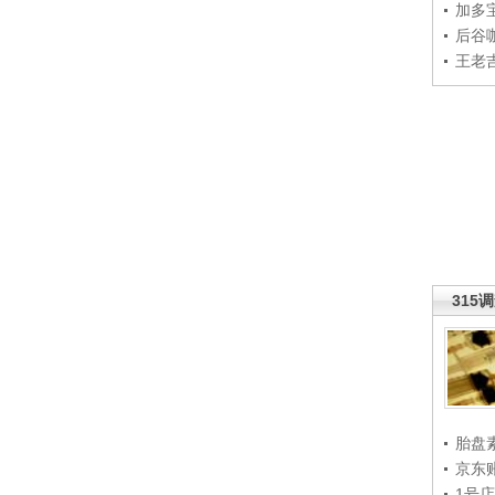
加多
后谷
王老
315
胎盘
京东
1号