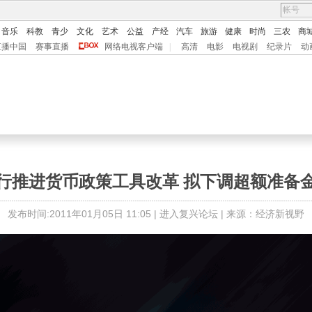
音乐
科教
青少
文化
艺术
公益
产经
汽车
旅游
健康
时尚
三农
商
直播中国
赛事直播
网络电视客户端
|
高清
电影
电视剧
纪录片
动
行推进货币政策工具改革 拟下调超额准备
发布时间:2011年01月05日 11:05 |
进入复兴论坛
| 来源：经济新视野