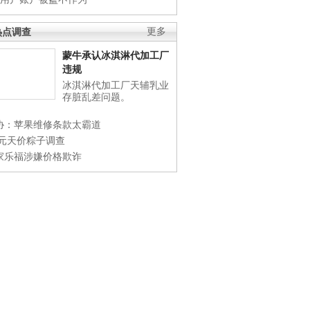
热点调查
更多
蒙牛承认冰淇淋代加工厂
违规
冰淇淋代加工厂天辅乳业
存脏乱差问题。
协：苹果维修条款太霸道
0元天价粽子调查
家乐福涉嫌价格欺诈