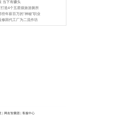
银 当下有赚头
0万打造4个五星级旅游厕所
那些年薪百万的“神秘”职业
返修因代工厂为二流作坊
意
|
网友智囊团
|
客服中心