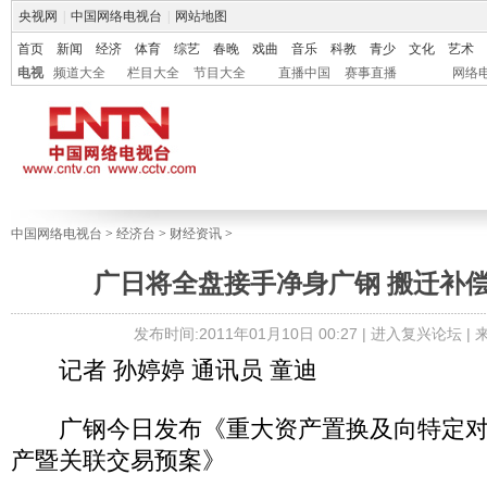
央视网
|
中国网络电视台
|
网站地图
首页
新闻
经济
体育
综艺
春晚
戏曲
音乐
科教
青少
文化
艺术
电视
频道大全
栏目大全
节目大全
直播中国
赛事直播
网络
中国网络电视台
>
经济台
>
财经资讯
>
广日将全盘接手净身广钢 搬迁补
发布时间:2011年01月10日 00:27 |
进入复兴论坛
|
记者 孙婷婷 通讯员 童迪
广钢今日发布《重大资产置换及向特定对
产暨关联交易预案》