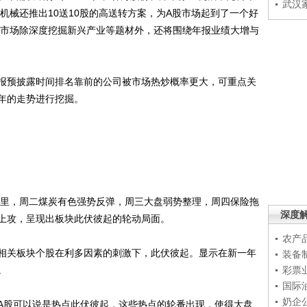
武汉
工机械还推出10送10股的高送转方案，为A股市场起到了一个好
后期市场除深度挖掘新兴产业等题材外，还将围绕年报业绩大增与
预披露时间排名靠前的公司被市场热炒概率更大，可重点关
年的走势进行挖掘。
里，周二煤炭有色强势反弹，周三大盘弱势整理，周四保险拖
深度
上攻，呈现出板块此伏彼起的轮动局面。
农产
关板块个股在利多因素的刺激下，此伏彼起。显示在新一年
装备
。
彩票
国际
奶企
股可以说是热点此伏彼起，这些热点的轮番出现，使得大盘