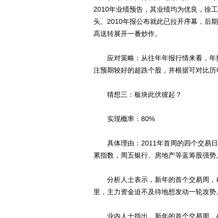
2010年业绩预告，其业绩均为优良，徐
头。2010年报公布就此已拉开序幕，
高送转展开一番炒作。
应对策略：从往年年报行情来看，年报
注预期较好的超跌个股，并根据可对比历
猜想三：板块此伏彼起？
实现概率：80%
具体理由：2011年首周的四个交易日
累指数，周五银行、房地产等蓝筹股强势
分析人士表示，新年的首个交易周，相
里，主力资金迫不及待地想发动一轮攻势
业内人士指出，新年的首个交易周，A