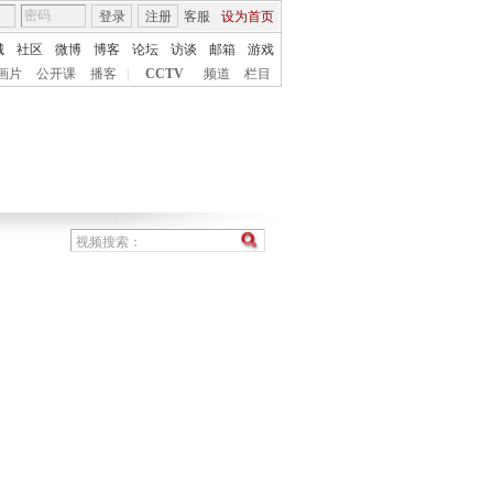
登录
注册
客服
设为首页
城
社区
微博
博客
论坛
访谈
邮箱
游戏
画片
公开课
播客
|
CCTV
频道
栏目