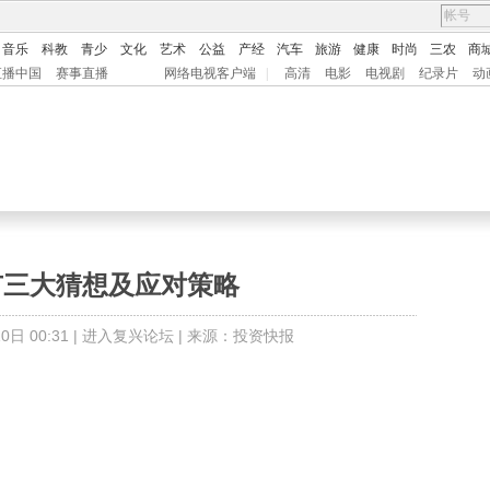
音乐
科教
青少
文化
艺术
公益
产经
汽车
旅游
健康
时尚
三农
商
直播中国
赛事直播
网络电视客户端
|
高清
电影
电视剧
纪录片
动
市三大猜想及应对策略
日 00:31 |
进入复兴论坛
| 来源：投资快报