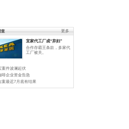
调查
更多
宜家代工厂成“弃妇”
合作存霸王条款，多家代
工厂被关。
宝案件波澜起伏
咖啡企业资金告急
吉案最迟7月底有结果