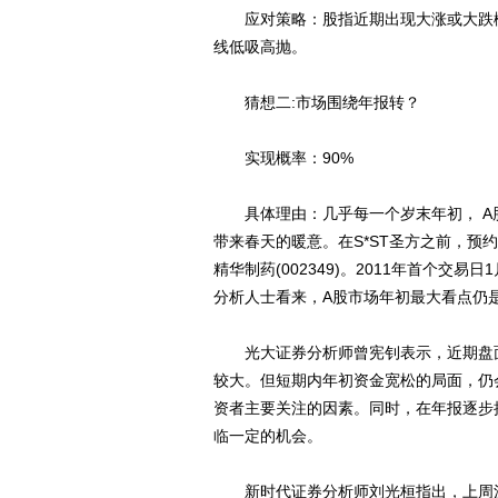
应对策略：股指近期出现大涨或大跌概
线低吸高抛。
猜想二:市场围绕年报转？
实现概率：90%
具体理由：几乎每一个岁末年初， A
带来春天的暖意。在S*ST圣方之前，预约
精华制药(002349)。2011年首个
分析人士看来，A股市场年初最大看点仍
光大证券分析师曾宪钊表示，近期盘面
较大。但短期内年初资金宽松的局面，仍
资者主要关注的因素。同时，在年报逐步
临一定的机会。
新时代证券分析师刘光桓指出，上周沪市