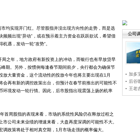
两市均实现开门红。尽管股指并没出现方向性的走势，而是选
公司
块频频出现“异动”，或在预示着主力资金在跃跃欲试，希望借
机遇，发动一轮“攻势”。
开局之年，地方政府有新投资上的冲动，而银行也有早放贷早
高峰期。另外，按惯例每逢春节期间前夕，央行都会为确保节
加多
投放大量资金，这个流动性的投放今年也将主要出现在1月
后谷
将会再有新的调控政策出台，但预计在春节前推出的可能性不
王老
币环境发动一轮行情。因此，后市股指出现震荡上扬的机率
年首周股指的表现来看，市场的系统性风险仍在释放过程之
上市公司未来业绩的增速来看，大盘再度深调的可能性不大。
宏调政策将处于相对真空期，1月市场走强的概率偏大。