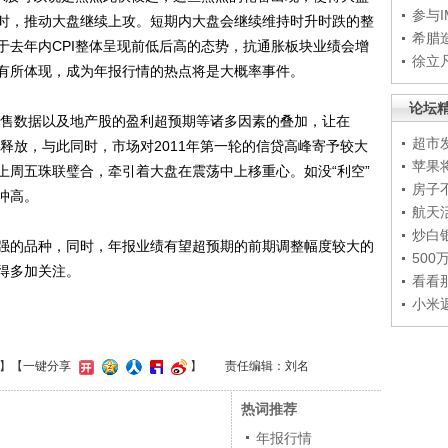
参与
时，推动大盘继续上攻。短期内大盘会继续维持时升时跌的整
希腊
于去年内CPI整体呈现前低后高的态势，抗通胀板块业绩会增
徐立
有所体现，成为年报行情的热点将是大概率事件。
论坛
售数据以及地产股的盈利超预期等诸多因素的叠加，让在
超市
始释放，与此同时，市场对2011年第一轮的信贷高峰寄予较大
苹果
上周五珠联璧合，牵引着大盘在震荡中上移重心。如没“利空”
房子
冲高。
航天
炒白
的品种，同时，年报业绩有望超预期的前期调整幅度较大的
50
得多加关注。
看看
小米
】
【一键分享
】
责任编辑：刘名
热词推荐
年报行情