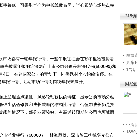
率较低，可采取半仓为中长线做布局，半仓跟随市场热点短
315
胎盘
股市场都有一轮年报行情，一些牛股往往会在寒冬里给投资者
京东
率先披露年报的沪深两市上市公司分别是林海股份(600099)和
1号
交易日1月4日，在这两家公司的带动下，同类题材个股纷纷涨停。在
是年报行情，近期市场行情将围绕年报来展开。
财经
上呈现热点凌乱、风格轮动较快的特征，显示当前市场分歧
会催生估值修复和成长兼顾的结构性行情，估值加成长仍是投
披露的情况下，部分业绩较好、有高送转预期的公司也可能面
中消
188
浦发银行（60000）、林海股份、深市徐工机械率先公布