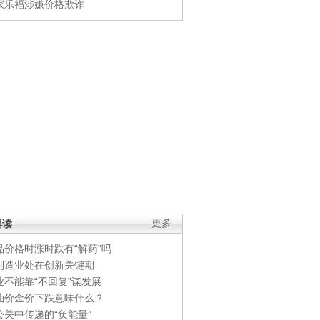
家乐福涉嫌价格欺诈
解读
更多
品价格时涨时跌有“解药”吗
制造业处在创新关键期
业不能靠“不回复”谋发展
油价金价下跌意味什么？
公关中传递的“负能量”