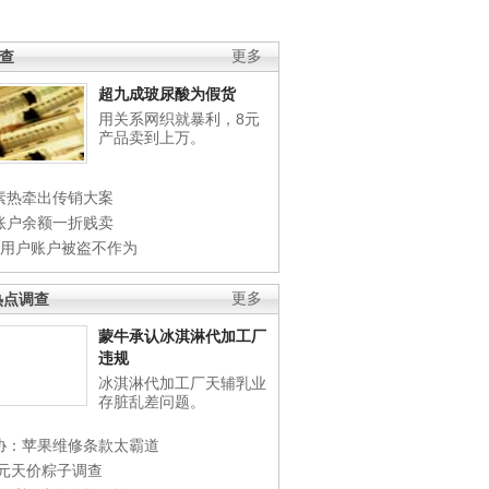
调查
更多
超九成玻尿酸为假货
用关系网织就暴利，8元
产品卖到上万。
素热牵出传销大案
账户余额一折贱卖
店用户账户被盗不作为
热点调查
更多
蒙牛承认冰淇淋代加工厂
违规
冰淇淋代加工厂天辅乳业
存脏乱差问题。
协：苹果维修条款太霸道
0元天价粽子调查