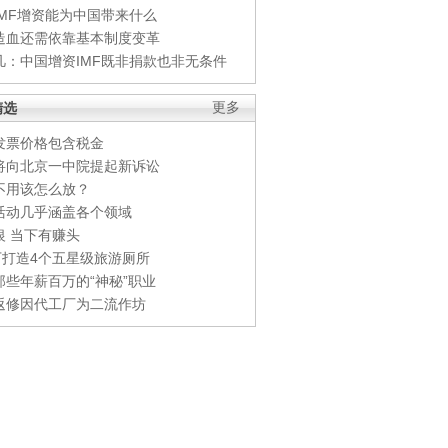
IMF增资能为中国带来什么
造血还需依靠基本制度变革
凡：中国增资IMF既非捐款也非无条件
精选
更多
发票价格包含税金
将向北京一中院提起新诉讼
不用该怎么放？
活动几乎涵盖各个领域
银 当下有赚头
0万打造4个五星级旅游厕所
那些年薪百万的“神秘”职业
返修因代工厂为二流作坊