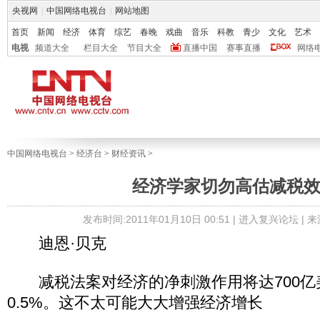
央视网
|
中国网络电视台
|
网站地图
首页
新闻
经济
体育
综艺
春晚
戏曲
音乐
科教
青少
文化
艺术
电视
频道大全
栏目大全
节目大全
直播中国
赛事直播
网络
中国网络电视台
>
经济台
>
财经资讯
>
经济学家切勿高估减税
发布时间:2011年01月10日 00:51 |
进入复兴论坛
| 
迪恩·贝克
减税法案对经济的净刺激作用将达700亿美
0.5%。这不太可能大大增强经济增长