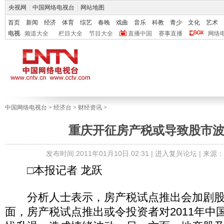
央视网
|
中国网络电视台
|
网站地图
首页
新闻
经济
体育
综艺
春晚
戏曲
音乐
科教
青少
文化
艺术
电视
频道大全
栏目大全
节目大全
直播中国
赛事直播
网络
中国网络电视台
>
经济台
>
财经资讯
>
重庆开征房产税或导致股市
发布时间:2011年01月10日 02:31 |
进入复兴论坛
| 来源
□本报记者 龙跃
分析人士表示，房产税试点推出会加剧股
面，房产税试点推出或令投资者对2011年中