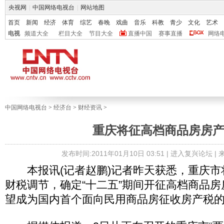
央视网
|
中国网络电视台
|
网站地图
首页
新闻
经济
体育
综艺
春晚
戏曲
音乐
科教
青少
文化
艺术
电视
频道大全
栏目大全
节目大全
直播中国
赛事直播
网络
中国网络电视台
>
经济台
>
财经资讯
>
重庆将征高档商品房房
发布时间:2011年01月10日 03:51 |
进入复兴论坛
|
本报讯(记者赵鹏)记者昨天获悉，重庆市
财税调节，确定“十二五”期间开征高档商品
望成为国内首个面向民用商品房征收房产税