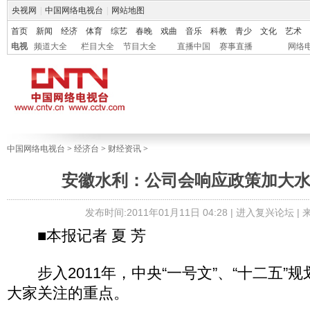
央视网
|
中国网络电视台
|
网站地图
首页
新闻
经济
体育
综艺
春晚
戏曲
音乐
科教
青少
文化
艺术
电视
频道大全
栏目大全
节目大全
直播中国
赛事直播
网络
中国网络电视台
>
经济台
>
财经资讯
>
安徽水利：公司会响应政策加大
发布时间:2011年01月11日 04:28 |
进入复兴论坛
|
■本报记者 夏 芳
步入2011年，中央“一号文”、“十二五”
大家关注的重点。