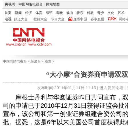
央视网
|
中国网络电视台
|
网站地图
首页
新闻
经济
体育
综艺
春晚
戏曲
音乐
科教
青少
文化
艺术
电视
频道大全
栏目大全
节目大全
直播中国
赛事直播
网络
中国网络电视台
>
经济台
>
股票
>
“大小摩”合资券商申请双
发布时间:2011年01月11日 11:13 |
进入复兴论坛
|
摩根士丹利与华鑫证券昨日共同宣布，双
司的申请已于2010年12月31日获得证监会
宣布，该公司和第一创业证券组建合资公司
批。据悉，这是6年以来美国公司首度获得此